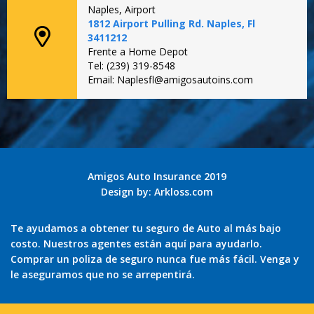
Naples, Airport
1812 Airport Pulling Rd. Naples, Fl
3411212
Frente a Home Depot
Tel: (239) 319-8548
Email: Naplesfl@amigosautoins.com
Amigos Auto Insurance 2019
Design by:
Arkloss.com
Te ayudamos a obtener tu seguro de Auto al más bajo
costo. Nuestros agentes están aquí para ayudarlo.
Comprar un poliza de seguro nunca fue más fácil. Venga y
le aseguramos que no se arrepentirá.