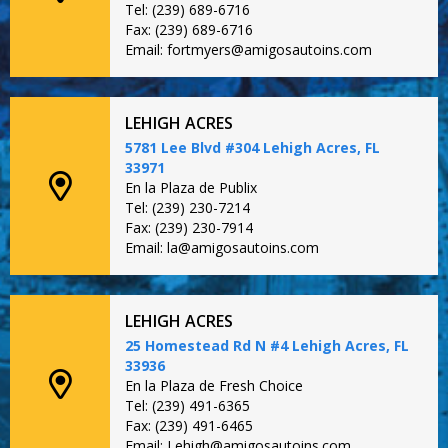
Tel: (239) 689-6716
Fax: (239) 689-6716
Email: fortmyers@amigosautoins.com
LEHIGH ACRES
5781 Lee Blvd #304 Lehigh Acres, FL
33971
En la Plaza de Publix
Tel: (239) 230-7214
Fax: (239) 230-7914
Email: la@amigosautoins.com
LEHIGH ACRES
25 Homestead Rd N #4 Lehigh Acres, FL
33936
En la Plaza de Fresh Choice
Tel: (239) 491-6365
Fax: (239) 491-6465
Email: Lehigh@amigosautoins.com