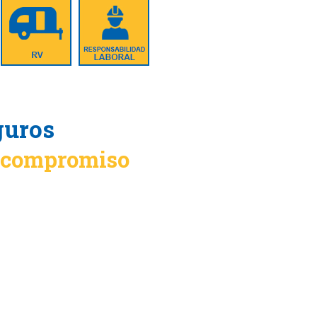
guros
n compromiso