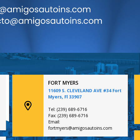
FORT MYERS
11609 S. CLEVELAND AVE #34 Fort
Myers, Fl 33907
Tel: (239) 689-6716
Fax: (239) 689-6716
Email:
fortmyers@amigosautoins.com