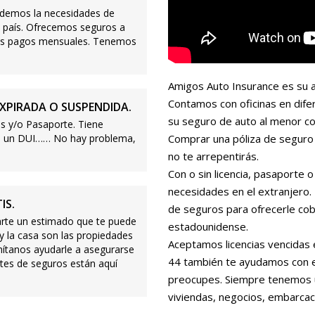
demos la necesidades de
 país. Ofrecemos seguros a
ajos pagos mensuales. Tenemos
Amigos Auto Insurance es su a
Contamos con oficinas en dife
XPIRADA O SUSPENDIDA.
su seguro de auto al menor co
s y/o Pasaporte. Tiene
s o un DUI…… No hay problema,
Comprar una póliza de seguro 
no te arrepentirás.
Con o sin licencia, pasaporte
necesidades en el extranjero
IS.
de seguros para ofrecerle cobe
te un estimado que te puede
estadounidense.
 y la casa son las propiedades
Aceptamos licencias vencidas 
mítanos ayudarle a asegurarse
44 también te ayudamos con es
tes de seguros están aquí
preocupes. Siempre tenemos 
viviendas, negocios, embarcac