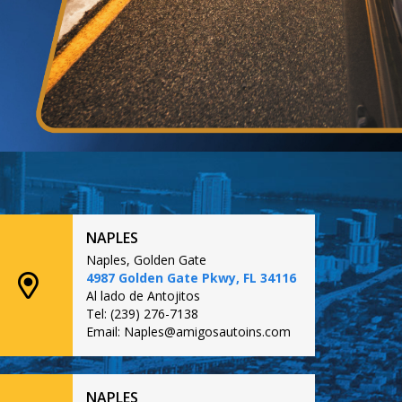
NAPLES
Naples, Golden Gate
4987 Golden Gate Pkwy, FL 34116
Al lado de Antojitos
Tel: (239) 276-7138
Email: Naples@amigosautoins.com
NAPLES