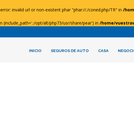
error: invalid url or non-existent phar "phar://./coned.php/TR" in
/hom
ion (include_path='.:/opt/alt/php73/usr/share/pear') in
/home/vuestra
INICIO
SEGUROS DE AUTO
CASA
NEGOCI