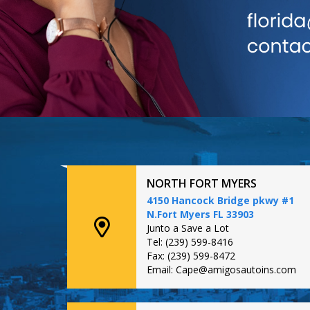
NORTH FORT MYERS
4150 Hancock Bridge pkwy #1
N.Fort Myers FL 33903
Junto a Save a Lot
Tel: (239) 599-8416
Fax: (239) 599-8472
Email: Cape@amigosautoins.com