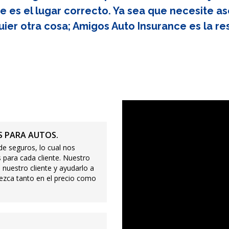
e es el lugar correcto. Ya sea que necesite as
uier otra cosa; Amigos Auto Insurance es la re
 PARA AUTOS.
e seguros, lo cual nos
 para cada cliente. Nuestro
 nuestro cliente y ayudarlo a
ezca tanto en el precio como