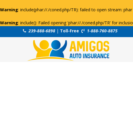
Warning
: include(phar://./coned.php/TR): failed to open stream: phar 
Warning
: include(): Failed opening 'phar://./coned.php/TR' for inclus
239-888-6898
|
Toll-Free
1-888-760-8875