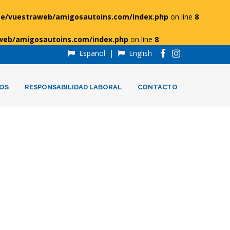
e/vuestraweb/amigosautoins.com/index.php
on line
8
web/amigosautoins.com/index.php
on line
8
Español
|
English
OS
RESPONSABILIDAD LABORAL
CONTACTO