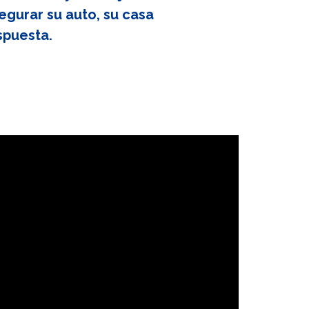
egurar su auto, su casa
spuesta.