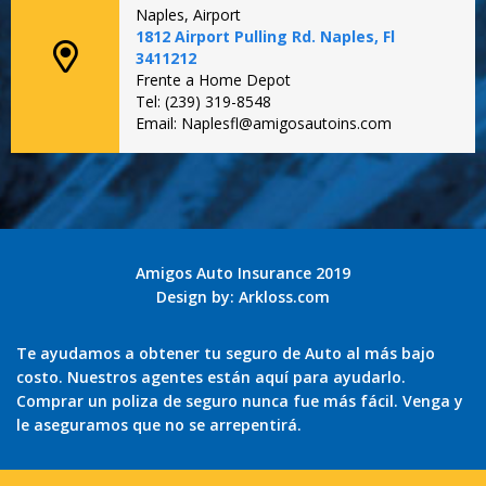
Naples, Airport
1812 Airport Pulling Rd. Naples, Fl
3411212
Frente a Home Depot
Tel: (239) 319-8548
Email: Naplesfl@amigosautoins.com
Amigos Auto Insurance 2019
Design by:
Arkloss.com
Te ayudamos a obtener tu seguro de Auto al más bajo
costo. Nuestros agentes están aquí para ayudarlo.
Comprar un poliza de seguro nunca fue más fácil. Venga y
le aseguramos que no se arrepentirá.