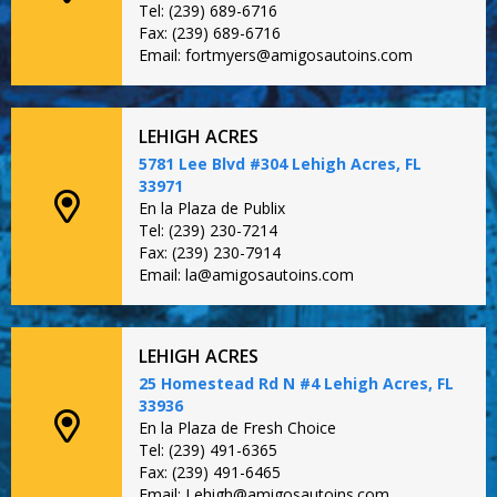
Tel: (239) 689-6716
Fax: (239) 689-6716
Email: fortmyers@amigosautoins.com
LEHIGH ACRES
5781 Lee Blvd #304 Lehigh Acres, FL
33971
En la Plaza de Publix
Tel: (239) 230-7214
Fax: (239) 230-7914
Email: la@amigosautoins.com
LEHIGH ACRES
25 Homestead Rd N #4 Lehigh Acres, FL
33936
En la Plaza de Fresh Choice
Tel: (239) 491-6365
Fax: (239) 491-6465
Email: Lehigh@amigosautoins.com