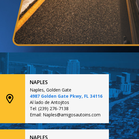
NAPLES
Naples, Golden Gate
4987 Golden Gate Pkwy, FL 34116
Al lado de Antojitos
Tel: (239) 276-7138
Email: Naples@amigosautoins.com
NAPLES