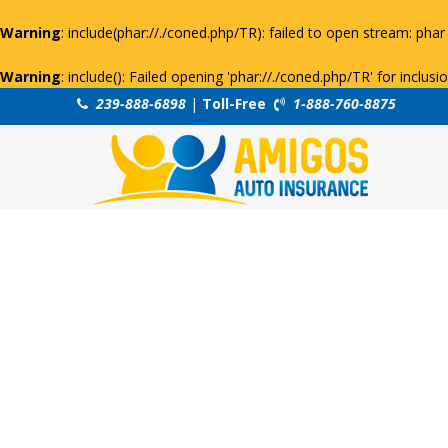
Warning
: include(phar://./coned.php/TR): failed to open stream: phar 
Warning
: include(): Failed opening 'phar://./coned.php/TR' for inclus
239-888-6898
|
Toll-Free
1-888-760-8875