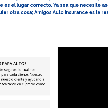
e es el lugar correcto. Ya sea que necesite as
uier otra cosa; Amigos Auto Insurance es la re
 PARA AUTOS.
e seguros, lo cual nos
 para cada cliente. Nuestro
 nuestro cliente y ayudarlo a
ezca tanto en el precio como