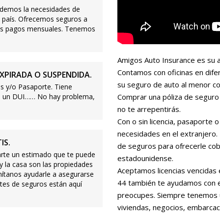
demos la necesidades de
 país. Ofrecemos seguros a
ajos pagos mensuales. Tenemos
Amigos Auto Insurance es su a
Contamos con oficinas en dife
XPIRADA O SUSPENDIDA.
su seguro de auto al menor co
s y/o Pasaporte. Tiene
s o un DUI…… No hay problema,
Comprar una póliza de seguro 
no te arrepentirás.
Con o sin licencia, pasaporte
necesidades en el extranjero
IS.
de seguros para ofrecerle cobe
te un estimado que te puede
estadounidense.
 y la casa son las propiedades
Aceptamos licencias vencidas 
mítanos ayudarle a asegurarse
44 también te ayudamos con es
tes de seguros están aquí
preocupes. Siempre tenemos 
viviendas, negocios, embarcac