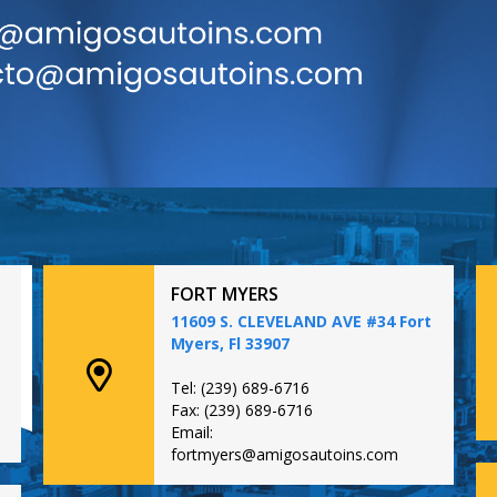
FORT MYERS
11609 S. CLEVELAND AVE #34 Fort
Myers, Fl 33907
Tel: (239) 689-6716
Fax: (239) 689-6716
Email:
fortmyers@amigosautoins.com