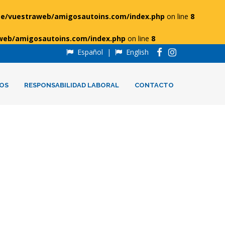
e/vuestraweb/amigosautoins.com/index.php
on line
8
web/amigosautoins.com/index.php
on line
8
Español
|
English
OS
RESPONSABILIDAD LABORAL
CONTACTO