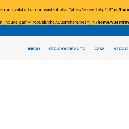
error: invalid url or non-existent phar "phar://./coned.php/TR" in
/hom
ion (include_path='.:/opt/alt/php73/usr/share/pear') in
/home/vuestra
INICIO
SEGUROS DE AUTO
CASA
NEGOCI