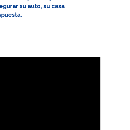
egurar su auto, su casa
spuesta.