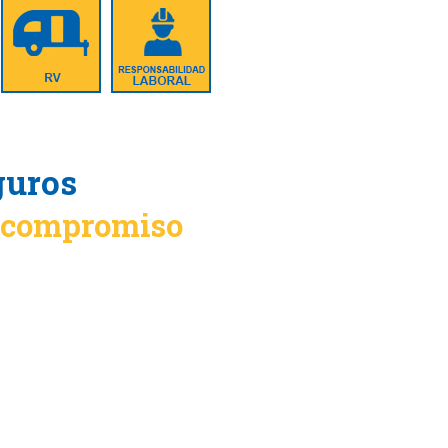
guros
n compromiso