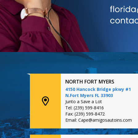
NORTH FORT MYERS
4150 Hancock Bridge pkwy #1
N.Fort Myers FL 33903
Junto a Save a Lot
Tel: (239) 599-8416
Fax: (239) 599-8472
Email: Cape@amigosautoins.com