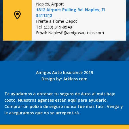
Naples, Airport
1812 Airport Pulling Rd. Naples, Fl
3411212
Frente a Home Depot
Tel: (239) 319-8548
Email: Naplesfl@amigosautoins.com
Amigos Auto Insurance 2019
Design by:
Arkloss.com
Te ayudamos a obtener tu seguro de Auto al más bajo
costo. Nuestros agentes están aquí para ayudarlo.
Comprar un poliza de seguro nunca fue más fácil. Venga y
le aseguramos que no se arrepentirá.