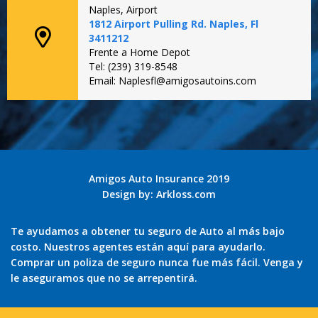
Naples, Airport
1812 Airport Pulling Rd. Naples, Fl
3411212
Frente a Home Depot
Tel: (239) 319-8548
Email: Naplesfl@amigosautoins.com
Amigos Auto Insurance 2019
Design by:
Arkloss.com
Te ayudamos a obtener tu seguro de Auto al más bajo
costo. Nuestros agentes están aquí para ayudarlo.
Comprar un poliza de seguro nunca fue más fácil. Venga y
le aseguramos que no se arrepentirá.