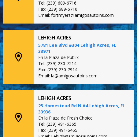
Tel: (239) 689-6716
Fax: (239) 689-6716
Email: fortmyers@amigosautoins.com
LEHIGH ACRES
5781 Lee Blvd #304 Lehigh Acres, FL
33971
En la Plaza de Publix
Tel: (239) 230-7214
Fax: (239) 230-7914
Email: la@amigosautoins.com
LEHIGH ACRES
25 Homestead Rd N #4 Lehigh Acres, FL
33936
En la Plaza de Fresh Choice
Tel: (239) 491-6365
Fax: (239) 491-6465
Email: Lehigh@amigosautoins.com