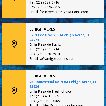
Tel: (239) 689-6716
Fax: (239) 689-6716
Email: fortmyers@amigosautoins.com
LEHIGH ACRES
5781 Lee Blvd #304 Lehigh Acres, FL
33971
En la Plaza de Publix
Tel: (239) 230-7214
Fax: (239) 230-7914
Email: la@amigosautoins.com
LEHIGH ACRES
25 Homestead Rd N #4 Lehigh Acres, FL
33936
En la Plaza de Fresh Choice
Tel: (239) 491-6365
Fax: (239) 491-6465
Email: Lehigh@amigosautoins.com