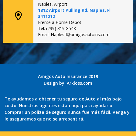
Naples, Airport
1812 Airport Pulling Rd. Naples, Fl
3411212
Frente a Home Depot
Tel: (239) 319-8548
Email: Naplesfl@amigosautoins.com
Amigos Auto Insurance 2019
Design by:
Arkloss.com
Te ayudamos a obtener tu seguro de Auto al más bajo
costo. Nuestros agentes están aquí para ayudarlo.
Comprar un poliza de seguro nunca fue más fácil. Venga y
le aseguramos que no se arrepentirá.