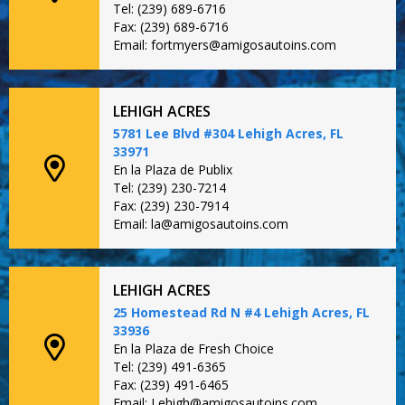
Tel: (239) 689-6716
Fax: (239) 689-6716
Email: fortmyers@amigosautoins.com
LEHIGH ACRES
5781 Lee Blvd #304 Lehigh Acres, FL
33971
En la Plaza de Publix
Tel: (239) 230-7214
Fax: (239) 230-7914
Email: la@amigosautoins.com
LEHIGH ACRES
25 Homestead Rd N #4 Lehigh Acres, FL
33936
En la Plaza de Fresh Choice
Tel: (239) 491-6365
Fax: (239) 491-6465
Email: Lehigh@amigosautoins.com