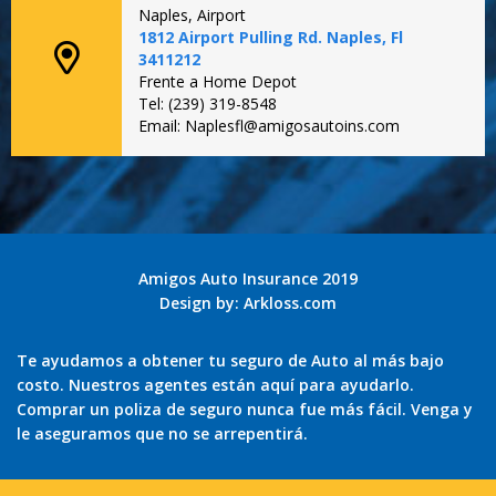
Naples, Airport
1812 Airport Pulling Rd. Naples, Fl
3411212
Frente a Home Depot
Tel: (239) 319-8548
Email: Naplesfl@amigosautoins.com
Amigos Auto Insurance 2019
Design by:
Arkloss.com
Te ayudamos a obtener tu seguro de Auto al más bajo
costo. Nuestros agentes están aquí para ayudarlo.
Comprar un poliza de seguro nunca fue más fácil. Venga y
le aseguramos que no se arrepentirá.