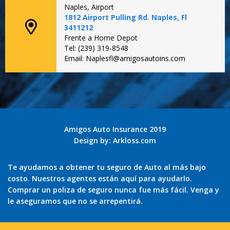
Naples, Airport
1812 Airport Pulling Rd. Naples, Fl
3411212
Frente a Home Depot
Tel: (239) 319-8548
Email: Naplesfl@amigosautoins.com
Amigos Auto Insurance 2019
Design by:
Arkloss.com
Te ayudamos a obtener tu seguro de Auto al más bajo
costo. Nuestros agentes están aquí para ayudarlo.
Comprar un poliza de seguro nunca fue más fácil. Venga y
le aseguramos que no se arrepentirá.