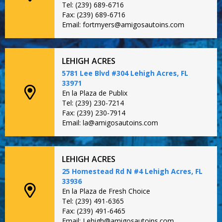
Tel: (239) 689-6716
Fax: (239) 689-6716
Email: fortmyers@amigosautoins.com
LEHIGH ACRES
5781 Lee Blvd #304 Lehigh Acres, FL
33971
En la Plaza de Publix
Tel: (239) 230-7214
Fax: (239) 230-7914
Email: la@amigosautoins.com
LEHIGH ACRES
25 Homestead Rd N #4 Lehigh Acres, FL
33936
En la Plaza de Fresh Choice
Tel: (239) 491-6365
Fax: (239) 491-6465
Email: Lehigh@amigosautoins.com