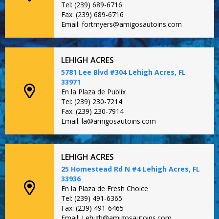
Tel: (239) 689-6716
Fax: (239) 689-6716
Email: fortmyers@amigosautoins.com
LEHIGH ACRES
5781 Lee Blvd #304 Lehigh Acres, FL
33971
En la Plaza de Publix
Tel: (239) 230-7214
Fax: (239) 230-7914
Email: la@amigosautoins.com
LEHIGH ACRES
25 Homestead Rd N #4 Lehigh Acres, FL
33936
En la Plaza de Fresh Choice
Tel: (239) 491-6365
Fax: (239) 491-6465
Email: Lehigh@amigosautoins.com