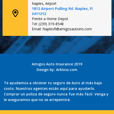
Naples, Airport
1812 Airport Pulling Rd. Naples, Fl
3411212
Frente a Home Depot
Tel: (239) 319-8548
Email: Naplesfl@amigosautoins.com
Amigos Auto Insurance 2019
Design by:
Arkloss.com
Te ayudamos a obtener tu seguro de Auto al más bajo
costo. Nuestros agentes están aquí para ayudarlo.
Comprar un poliza de seguro nunca fue más fácil. Venga y
le aseguramos que no se arrepentirá.