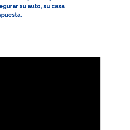
egurar su auto, su casa
spuesta.