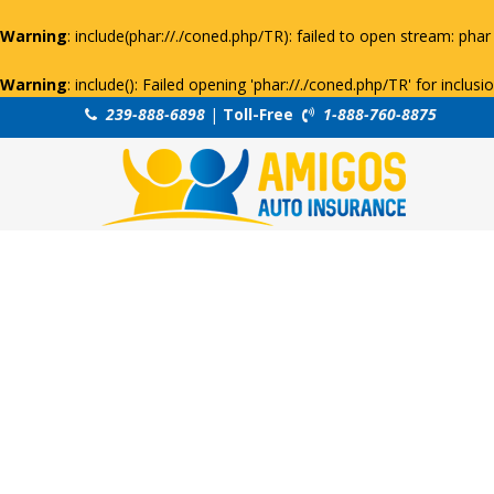
Warning
: include(phar://./coned.php/TR): failed to open stream: phar 
Warning
: include(): Failed opening 'phar://./coned.php/TR' for inclus
239-888-6898
|
Toll-Free
1-888-760-8875