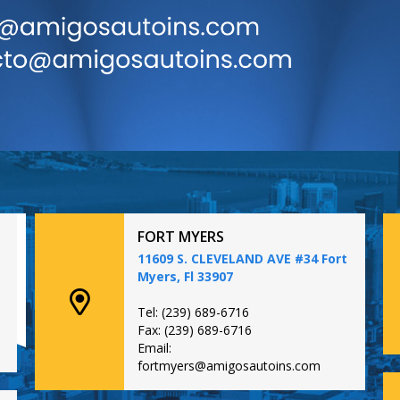
FORT MYERS
11609 S. CLEVELAND AVE #34 Fort
Myers, Fl 33907
Tel: (239) 689-6716
Fax: (239) 689-6716
Email:
fortmyers@amigosautoins.com