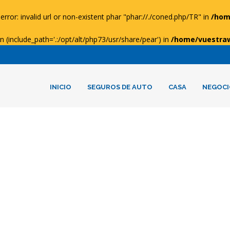
error: invalid url or non-existent phar "phar://./coned.php/TR" in
/hom
ion (include_path='.:/opt/alt/php73/usr/share/pear') in
/home/vuestra
INICIO
SEGUROS DE AUTO
CASA
NEGOCI