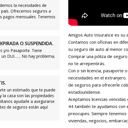
demos la necesidades de
 país. Ofrecemos seguros a
ajos pagos mensuales. Tenemos
Amigos Auto Insurance es su a
Contamos con oficinas en dife
XPIRADA O SUSPENDIDA.
su seguro de auto al menor co
s y/o Pasaporte. Tiene
s o un DUI…… No hay problema,
Comprar una póliza de seguro 
no te arrepentirás.
Con o sin licencia, pasaporte
necesidades en el extranjero
IS.
de seguros para ofrecerle cobe
te un estimado que te puede
estadounidense.
 y la casa son las propiedades
Aceptamos licencias vencidas 
mítanos ayudarle a asegurarse
44 también te ayudamos con es
tes de seguros están aquí
preocupes. Siempre tenemos 
viviendas, negocios, embarcac