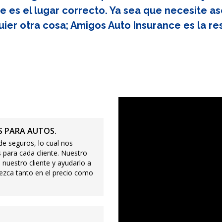
e es el lugar correcto. Ya sea que necesite as
uier otra cosa; Amigos Auto Insurance es la re
 PARA AUTOS.
e seguros, lo cual nos
 para cada cliente. Nuestro
 nuestro cliente y ayudarlo a
ezca tanto en el precio como