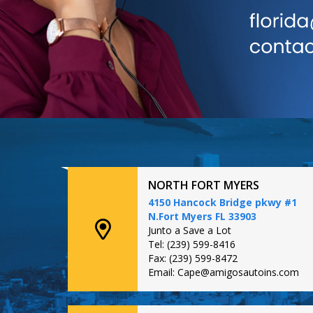
NORTH FORT MYERS
4150 Hancock Bridge pkwy #1
N.Fort Myers FL 33903
Junto a Save a Lot
Tel: (239) 599-8416
Fax: (239) 599-8472
Email: Cape@amigosautoins.com