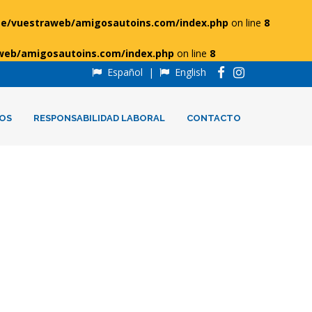
e/vuestraweb/amigosautoins.com/index.php
on line
8
web/amigosautoins.com/index.php
on line
8
Español
|
English
OS
RESPONSABILIDAD LABORAL
CONTACTO