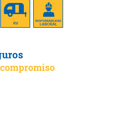
guros
n compromiso