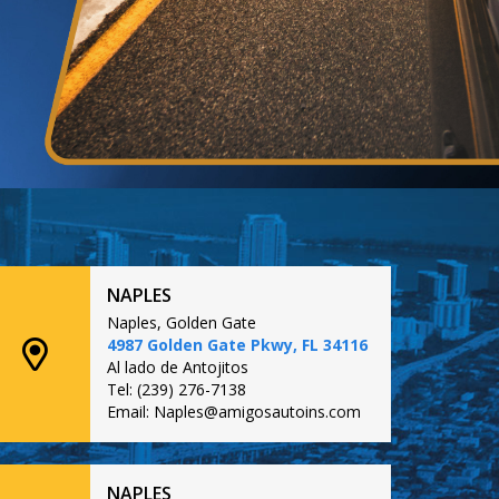
NAPLES
Naples, Golden Gate
4987 Golden Gate Pkwy, FL 34116
Al lado de Antojitos
Tel: (239) 276-7138
Email: Naples@amigosautoins.com
NAPLES