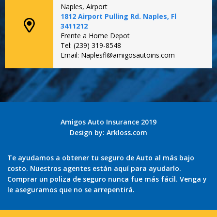
Naples, Airport
1812 Airport Pulling Rd. Naples, Fl
3411212
Frente a Home Depot
Tel: (239) 319-8548
Email: Naplesfl@amigosautoins.com
Amigos Auto Insurance 2019
Design by:
Arkloss.com
Te ayudamos a obtener tu seguro de Auto al más bajo
costo. Nuestros agentes están aquí para ayudarlo.
Comprar un poliza de seguro nunca fue más fácil. Venga y
le aseguramos que no se arrepentirá.