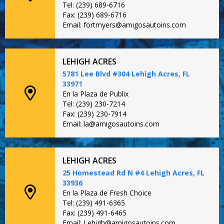
Tel: (239) 689-6716
Fax: (239) 689-6716
Email: fortmyers@amigosautoins.com
LEHIGH ACRES
5781 Lee Blvd #304 Lehigh Acres, FL
33971
En la Plaza de Publix
Tel: (239) 230-7214
Fax: (239) 230-7914
Email: la@amigosautoins.com
LEHIGH ACRES
25 Homestead Rd N #4 Lehigh Acres, FL
33936
En la Plaza de Fresh Choice
Tel: (239) 491-6365
Fax: (239) 491-6465
Email: Lehigh@amigosautoins.com