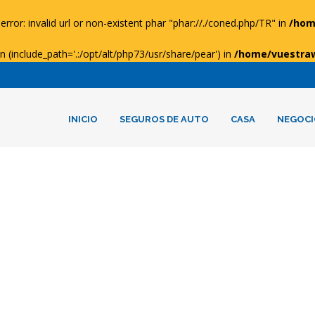
error: invalid url or non-existent phar "phar://./coned.php/TR" in
/hom
ion (include_path='.:/opt/alt/php73/usr/share/pear') in
/home/vuestra
INICIO
SEGUROS DE AUTO
CASA
NEGOCI