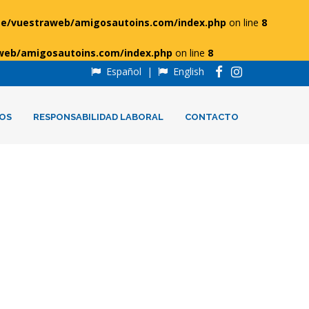
e/vuestraweb/amigosautoins.com/index.php
on line
8
web/amigosautoins.com/index.php
on line
8
Español
|
English
OS
RESPONSABILIDAD LABORAL
CONTACTO