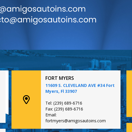
FORT MYERS
11609 S. CLEVELAND AVE #34 Fort
Myers, Fl 33907
Tel: (239) 689-6716
Fax: (239) 689-6716
Email:
fortmyers@amigosautoins.com