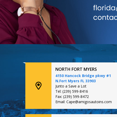
NORTH FORT MYERS
4150 Hancock Bridge pkwy #1
N.Fort Myers FL 33903
Junto a Save a Lot
Tel: (239) 599-8416
Fax: (239) 599-8472
Email: Cape@amigosautoins.com