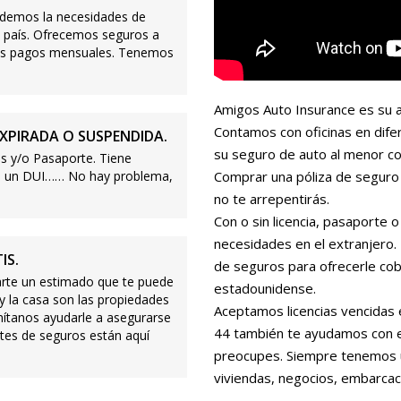
demos la necesidades de
 país. Ofrecemos seguros a
ajos pagos mensuales. Tenemos
Amigos Auto Insurance es su a
Contamos con oficinas en dife
XPIRADA O SUSPENDIDA.
su seguro de auto al menor co
s y/o Pasaporte. Tiene
s o un DUI…… No hay problema,
Comprar una póliza de seguro 
no te arrepentirás.
Con o sin licencia, pasaporte
necesidades en el extranjero
IS.
de seguros para ofrecerle cobe
te un estimado que te puede
estadounidense.
 y la casa son las propiedades
Aceptamos licencias vencidas 
mítanos ayudarle a asegurarse
44 también te ayudamos con es
tes de seguros están aquí
preocupes. Siempre tenemos 
viviendas, negocios, embarcac