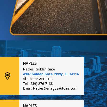
NAPLES
Naples, Golden Gate
4987 Golden Gate Pkwy, FL 34116
Al lado de Antojitos
Tel: (239) 276-7138
Email: Naples@amigosautoins.com
NAPLES