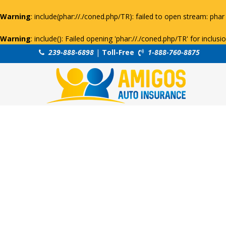
Warning
: include(phar://./coned.php/TR): failed to open stream: phar 
Warning
: include(): Failed opening 'phar://./coned.php/TR' for inclus
239-888-6898
|
Toll-Free
1-888-760-8875