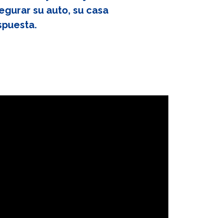
egurar su auto, su casa
spuesta.