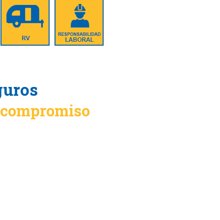
guros
n compromiso