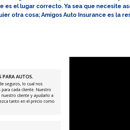
e es el lugar correcto. Ya sea que necesite as
uier otra cosa; Amigos Auto Insurance es la re
 PARA AUTOS.
e seguros, lo cual nos
 para cada cliente. Nuestro
 nuestro cliente y ayudarlo a
ezca tanto en el precio como