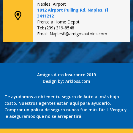
Naples, Airport
1812 Airport Pulling Rd. Naples, Fl
3411212
Frente a Home Depot
Tel: (239) 319-8548
Email: Naplesfl@amigosautoins.com
Amigos Auto Insurance 2019
Design by:
Arkloss.com
Te ayudamos a obtener tu seguro de Auto al más bajo
costo. Nuestros agentes están aquí para ayudarlo.
Comprar un poliza de seguro nunca fue más fácil. Venga y
le aseguramos que no se arrepentirá.