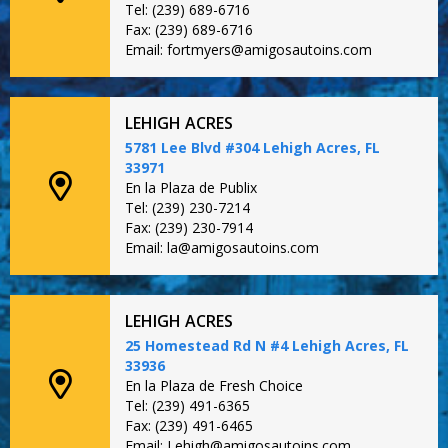
Tel: (239) 689-6716
Fax: (239) 689-6716
Email: fortmyers@amigosautoins.com
LEHIGH ACRES
5781 Lee Blvd #304 Lehigh Acres, FL
33971
En la Plaza de Publix
Tel: (239) 230-7214
Fax: (239) 230-7914
Email: la@amigosautoins.com
LEHIGH ACRES
25 Homestead Rd N #4 Lehigh Acres, FL
33936
En la Plaza de Fresh Choice
Tel: (239) 491-6365
Fax: (239) 491-6465
Email: Lehigh@amigosautoins.com