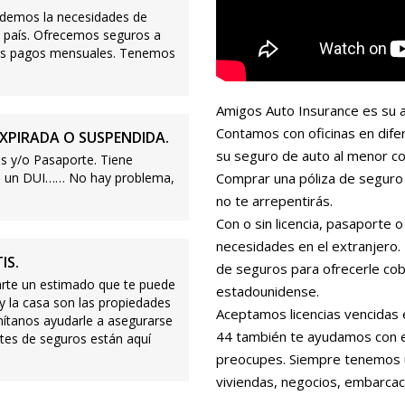
demos la necesidades de
 país. Ofrecemos seguros a
ajos pagos mensuales. Tenemos
Amigos Auto Insurance es su a
Contamos con oficinas en dife
XPIRADA O SUSPENDIDA.
su seguro de auto al menor co
s y/o Pasaporte. Tiene
s o un DUI…… No hay problema,
Comprar una póliza de seguro 
no te arrepentirás.
Con o sin licencia, pasaporte
necesidades en el extranjero
IS.
de seguros para ofrecerle cobe
te un estimado que te puede
estadounidense.
 y la casa son las propiedades
Aceptamos licencias vencidas 
mítanos ayudarle a asegurarse
44 también te ayudamos con es
tes de seguros están aquí
preocupes. Siempre tenemos 
viviendas, negocios, embarcac