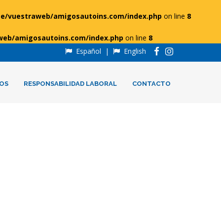
e/vuestraweb/amigosautoins.com/index.php
on line
8
web/amigosautoins.com/index.php
on line
8
Español
|
English
OS
RESPONSABILIDAD LABORAL
CONTACTO