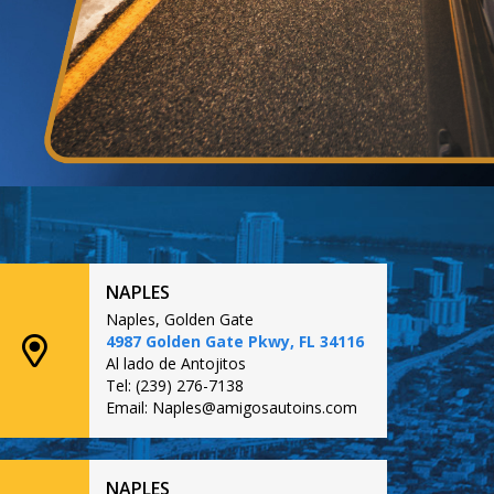
NAPLES
Naples, Golden Gate
4987 Golden Gate Pkwy, FL 34116
Al lado de Antojitos
Tel: (239) 276-7138
Email: Naples@amigosautoins.com
NAPLES