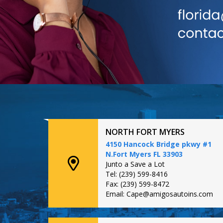
NORTH FORT MYERS
4150 Hancock Bridge pkwy #1
N.Fort Myers FL 33903
Junto a Save a Lot
Tel: (239) 599-8416
Fax: (239) 599-8472
Email: Cape@amigosautoins.com