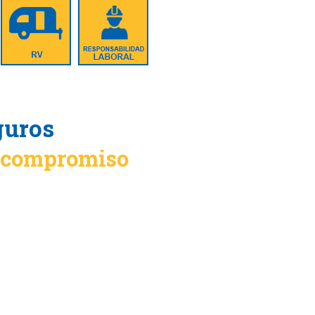
guros
n compromiso