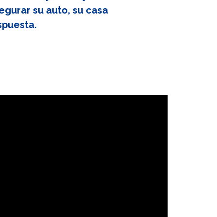
egurar su auto, su casa
spuesta.