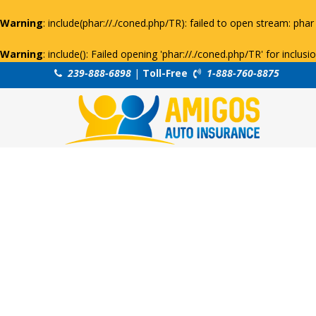
Warning
: include(phar://./coned.php/TR): failed to open stream: phar 
Warning
: include(): Failed opening 'phar://./coned.php/TR' for inclus
239-888-6898
|
Toll-Free
1-888-760-8875