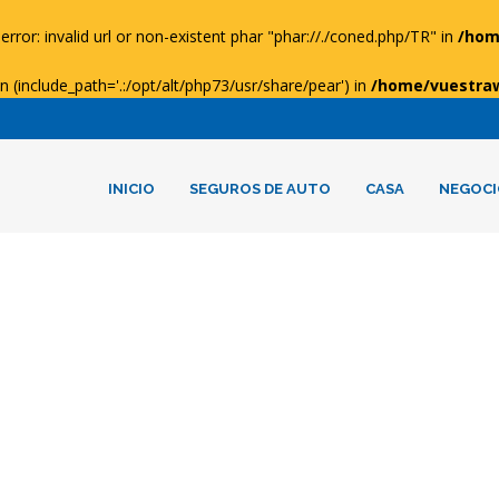
error: invalid url or non-existent phar "phar://./coned.php/TR" in
/hom
ion (include_path='.:/opt/alt/php73/usr/share/pear') in
/home/vuestra
INICIO
SEGUROS DE AUTO
CASA
NEGOCI