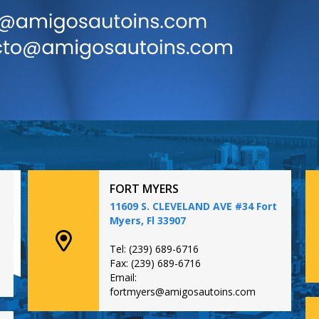
FORT MYERS
11609 S. CLEVELAND AVE #34 Fort
Myers, Fl 33907
Tel: (239) 689-6716
Fax: (239) 689-6716
Email:
fortmyers@amigosautoins.com