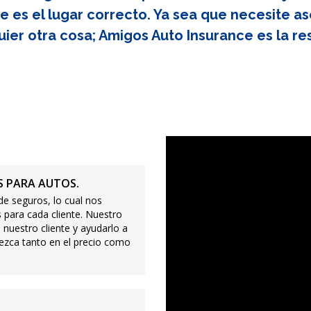
e es el lugar correcto. Ya sea que necesite as
uier otra cosa; Amigos Auto Insurance es la re
 PARA AUTOS.
e seguros, lo cual nos
 para cada cliente. Nuestro
 nuestro cliente y ayudarlo a
ezca tanto en el precio como