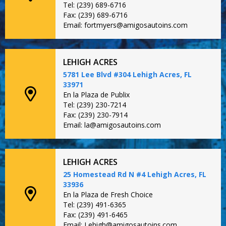
Tel: (239) 689-6716
Fax: (239) 689-6716
Email: fortmyers@amigosautoins.com
LEHIGH ACRES
5781 Lee Blvd #304 Lehigh Acres, FL
33971
En la Plaza de Publix
Tel: (239) 230-7214
Fax: (239) 230-7914
Email: la@amigosautoins.com
LEHIGH ACRES
25 Homestead Rd N #4 Lehigh Acres, FL
33936
En la Plaza de Fresh Choice
Tel: (239) 491-6365
Fax: (239) 491-6465
Email: Lehigh@amigosautoins.com