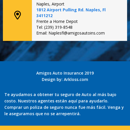
Naples, Airport
1812 Airport Pulling Rd. Naples, Fl
3411212
Frente a Home Depot
Tel: (239) 319-8548
Email: Naplesfl@amigosautoins.com
Amigos Auto Insurance 2019
Design by:
Arkloss.com
Te ayudamos a obtener tu seguro de Auto al más bajo
costo. Nuestros agentes están aquí para ayudarlo.
Comprar un poliza de seguro nunca fue más fácil. Venga y
le aseguramos que no se arrepentirá.