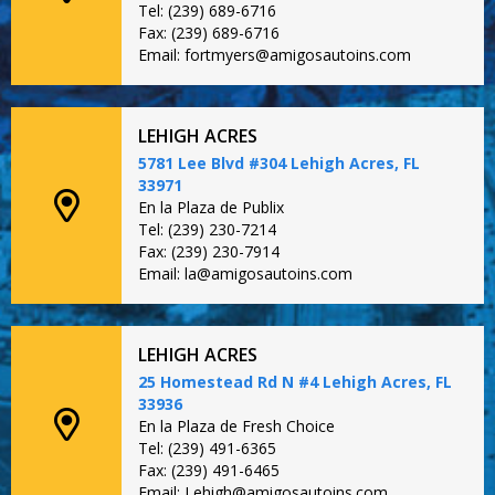
Tel: (239) 689-6716
Fax: (239) 689-6716
Email: fortmyers@amigosautoins.com
LEHIGH ACRES
5781 Lee Blvd #304 Lehigh Acres, FL
33971
En la Plaza de Publix
Tel: (239) 230-7214
Fax: (239) 230-7914
Email: la@amigosautoins.com
LEHIGH ACRES
25 Homestead Rd N #4 Lehigh Acres, FL
33936
En la Plaza de Fresh Choice
Tel: (239) 491-6365
Fax: (239) 491-6465
Email: Lehigh@amigosautoins.com