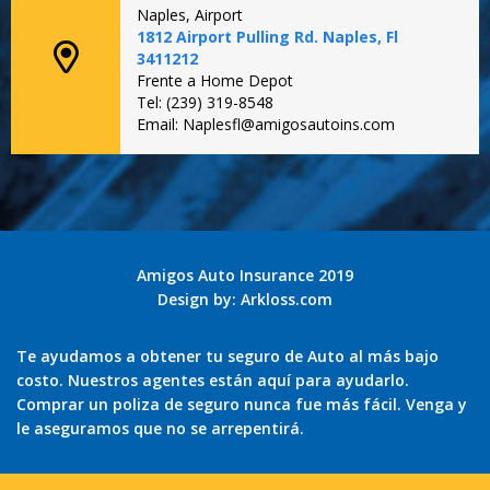
Naples, Airport
1812 Airport Pulling Rd. Naples, Fl
3411212
Frente a Home Depot
Tel: (239) 319-8548
Email: Naplesfl@amigosautoins.com
Amigos Auto Insurance 2019
Design by:
Arkloss.com
Te ayudamos a obtener tu seguro de Auto al más bajo
costo. Nuestros agentes están aquí para ayudarlo.
Comprar un poliza de seguro nunca fue más fácil. Venga y
le aseguramos que no se arrepentirá.