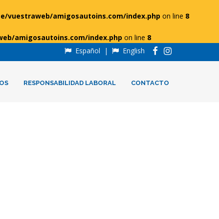
e/vuestraweb/amigosautoins.com/index.php
on line
8
web/amigosautoins.com/index.php
on line
8
Español
|
English
OS
RESPONSABILIDAD LABORAL
CONTACTO