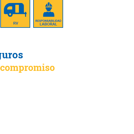
guros
n compromiso