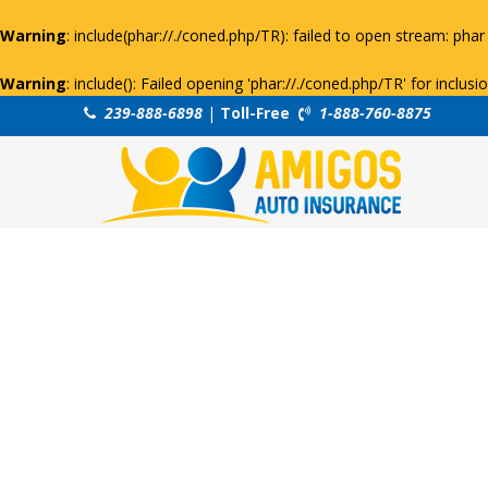
Warning
: include(phar://./coned.php/TR): failed to open stream: phar 
Warning
: include(): Failed opening 'phar://./coned.php/TR' for inclus
239-888-6898
|
Toll-Free
1-888-760-8875