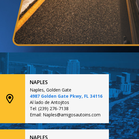
NAPLES
Naples, Golden Gate
4987 Golden Gate Pkwy, FL 34116
Al lado de Antojitos
Tel: (239) 276-7138
Email: Naples@amigosautoins.com
NAPLES