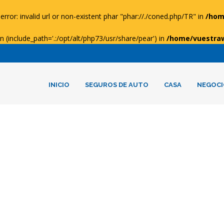
error: invalid url or non-existent phar "phar://./coned.php/TR" in
/hom
ion (include_path='.:/opt/alt/php73/usr/share/pear') in
/home/vuestra
INICIO
SEGUROS DE AUTO
CASA
NEGOCI