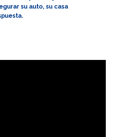
egurar su auto, su casa
spuesta.