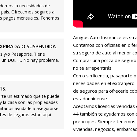
demos la necesidades de
 país. Ofrecemos seguros a
ajos pagos mensuales. Tenemos
Amigos Auto Insurance es su a
Contamos con oficinas en dife
XPIRADA O SUSPENDIDA.
su seguro de auto al menor co
s y/o Pasaporte. Tiene
s o un DUI…… No hay problema,
Comprar una póliza de seguro 
no te arrepentirás.
Con o sin licencia, pasaporte
necesidades en el extranjero
IS.
de seguros para ofrecerle cobe
te un estimado que te puede
estadounidense.
 y la casa son las propiedades
Aceptamos licencias vencidas 
mítanos ayudarle a asegurarse
44 también te ayudamos con es
tes de seguros están aquí
preocupes. Siempre tenemos 
viviendas, negocios, embarcac