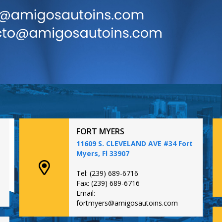
FORT MYERS
11609 S. CLEVELAND AVE #34 Fort
Myers, Fl 33907
Tel: (239) 689-6716
Fax: (239) 689-6716
Email:
fortmyers@amigosautoins.com