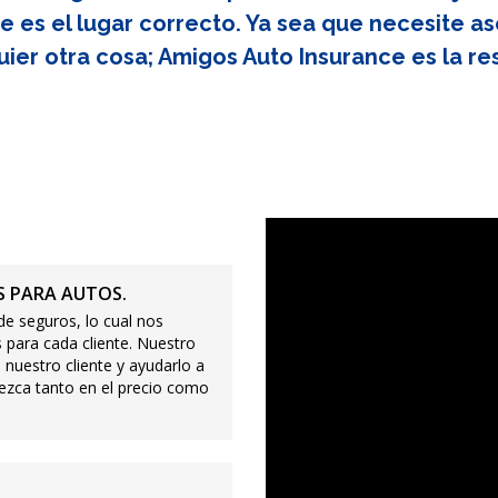
e es el lugar correcto. Ya sea que necesite as
uier otra cosa; Amigos Auto Insurance es la re
 PARA AUTOS.
e seguros, lo cual nos
 para cada cliente. Nuestro
 nuestro cliente y ayudarlo a
ezca tanto en el precio como