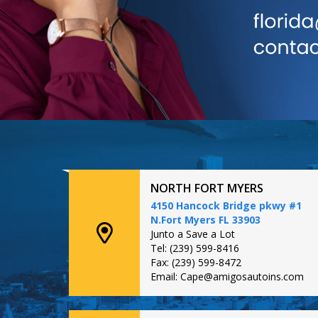
NORTH FORT MYERS
4150 Hancock Bridge pkwy #1
N.Fort Myers FL 33903
Junto a Save a Lot
Tel: (239) 599-8416
Fax: (239) 599-8472
Email: Cape@amigosautoins.com