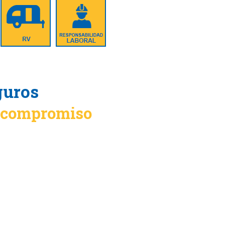
guros
n compromiso