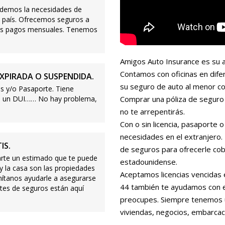
demos la necesidades de
 país. Ofrecemos seguros a
ajos pagos mensuales. Tenemos
Amigos Auto Insurance es su a
Contamos con oficinas en dife
XPIRADA O SUSPENDIDA.
su seguro de auto al menor co
s y/o Pasaporte. Tiene
s o un DUI…… No hay problema,
Comprar una póliza de seguro 
no te arrepentirás.
Con o sin licencia, pasaporte
necesidades en el extranjero
IS.
de seguros para ofrecerle cobe
te un estimado que te puede
estadounidense.
 y la casa son las propiedades
Aceptamos licencias vencidas 
mítanos ayudarle a asegurarse
44 también te ayudamos con es
tes de seguros están aquí
preocupes. Siempre tenemos 
viviendas, negocios, embarcac