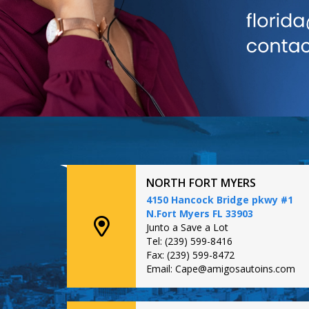
NORTH FORT MYERS
4150 Hancock Bridge pkwy #1
N.Fort Myers FL 33903
Junto a Save a Lot
Tel: (239) 599-8416
Fax: (239) 599-8472
Email: Cape@amigosautoins.com