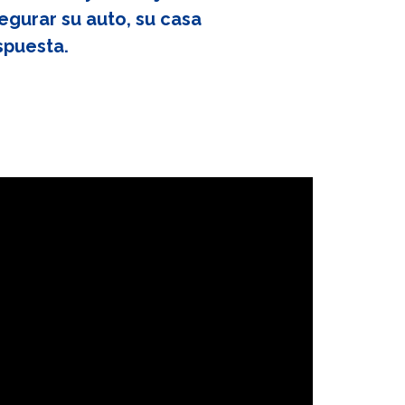
egurar su auto, su casa
spuesta.