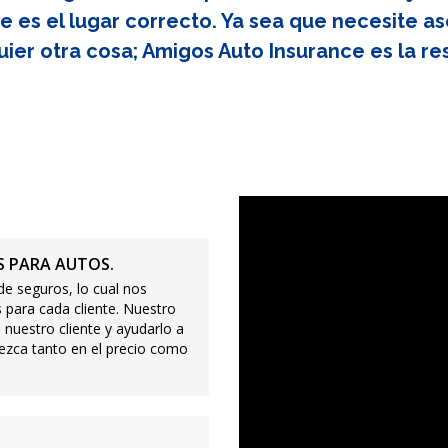
e es el lugar correcto. Ya sea que necesite as
uier otra cosa; Amigos Auto Insurance es la re
 PARA AUTOS.
e seguros, lo cual nos
 para cada cliente. Nuestro
 nuestro cliente y ayudarlo a
ezca tanto en el precio como