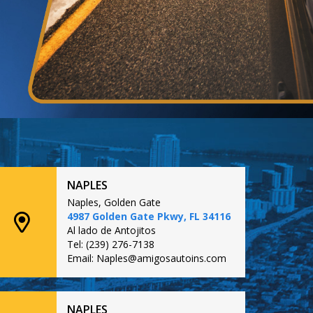
NAPLES
Naples, Golden Gate
4987 Golden Gate Pkwy, FL 34116
Al lado de Antojitos
Tel: (239) 276-7138
Email: Naples@amigosautoins.com
NAPLES