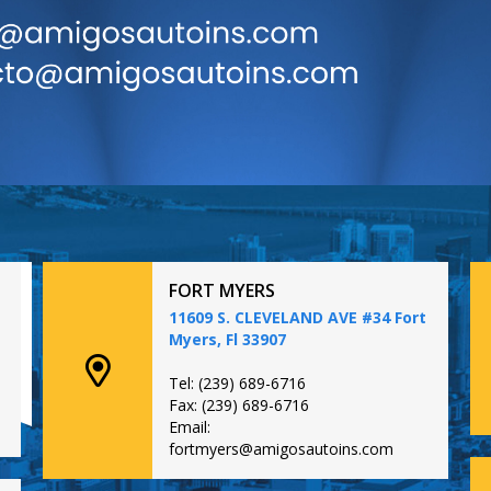
FORT MYERS
11609 S. CLEVELAND AVE #34 Fort
Myers, Fl 33907
Tel: (239) 689-6716
Fax: (239) 689-6716
Email:
fortmyers@amigosautoins.com