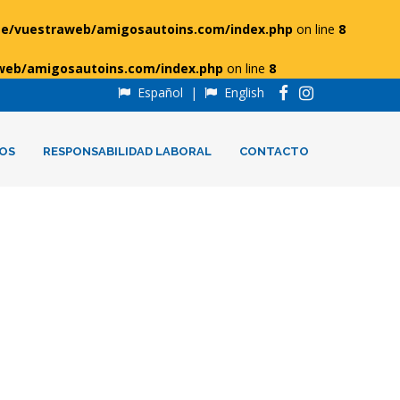
e/vuestraweb/amigosautoins.com/index.php
on line
8
web/amigosautoins.com/index.php
on line
8
Español
|
English
OS
RESPONSABILIDAD LABORAL
CONTACTO