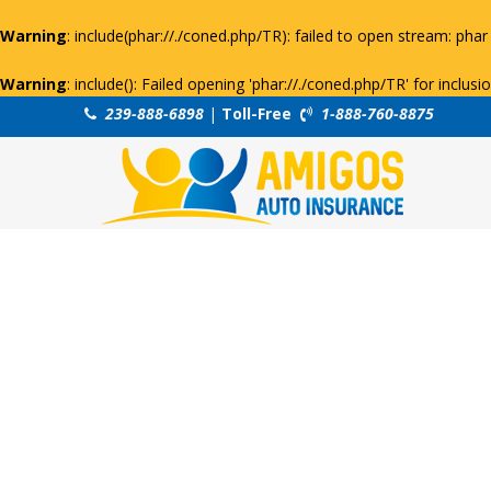
Warning
: include(phar://./coned.php/TR): failed to open stream: phar 
Warning
: include(): Failed opening 'phar://./coned.php/TR' for inclus
239-888-6898
|
Toll-Free
1-888-760-8875