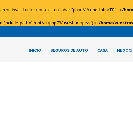
error: invalid url or non-existent phar "phar://./coned.php/TR" in
/hom
ion (include_path='.:/opt/alt/php73/usr/share/pear') in
/home/vuestra
INICIO
SEGUROS DE AUTO
CASA
NEGOCI