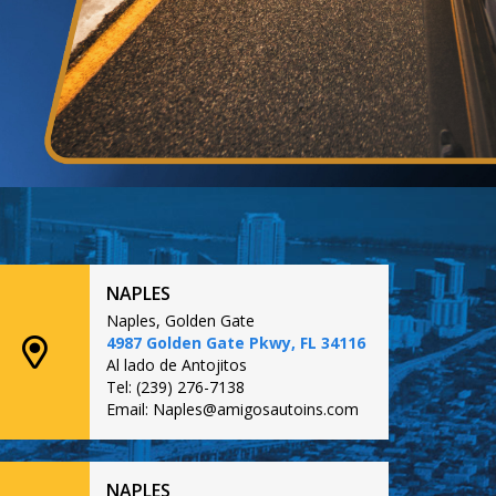
NAPLES
Naples, Golden Gate
4987 Golden Gate Pkwy, FL 34116
Al lado de Antojitos
Tel: (239) 276-7138
Email: Naples@amigosautoins.com
NAPLES