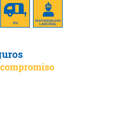
guros
n compromiso