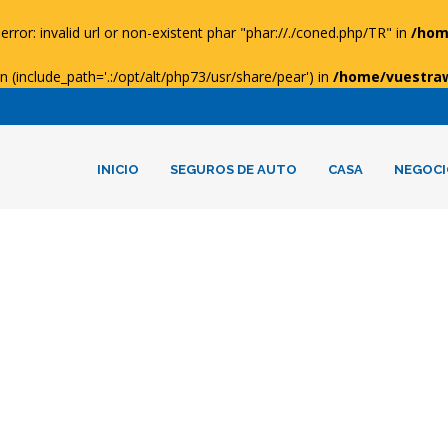
error: invalid url or non-existent phar "phar://./coned.php/TR" in
/hom
ion (include_path='.:/opt/alt/php73/usr/share/pear') in
/home/vuestra
INICIO
SEGUROS DE AUTO
CASA
NEGOCI