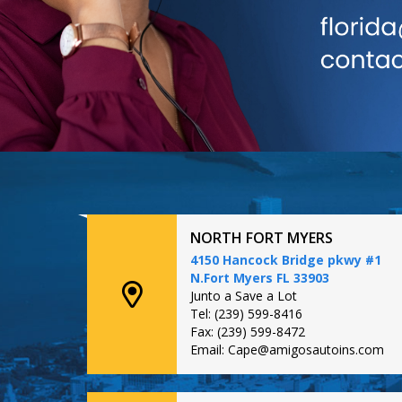
NORTH FORT MYERS
4150 Hancock Bridge pkwy #1
N.Fort Myers FL 33903
Junto a Save a Lot
Tel: (239) 599-8416
Fax: (239) 599-8472
Email: Cape@amigosautoins.com