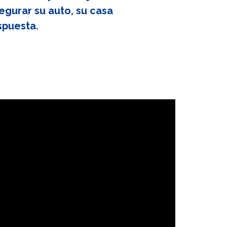
egurar su auto, su casa
spuesta.