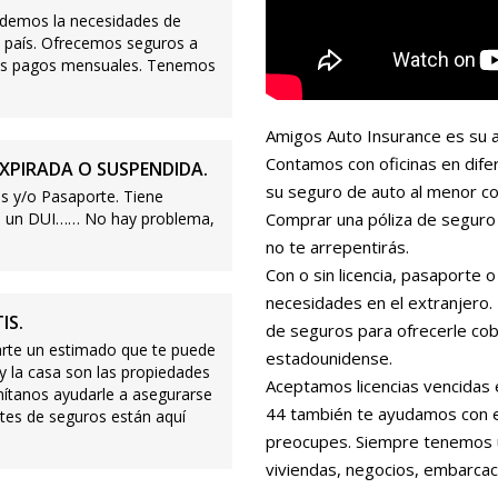
demos la necesidades de
 país. Ofrecemos seguros a
ajos pagos mensuales. Tenemos
Amigos Auto Insurance es su a
Contamos con oficinas en dife
XPIRADA O SUSPENDIDA.
su seguro de auto al menor co
s y/o Pasaporte. Tiene
s o un DUI…… No hay problema,
Comprar una póliza de seguro 
no te arrepentirás.
Con o sin licencia, pasaporte
necesidades en el extranjero
IS.
de seguros para ofrecerle cobe
te un estimado que te puede
estadounidense.
 y la casa son las propiedades
Aceptamos licencias vencidas 
mítanos ayudarle a asegurarse
44 también te ayudamos con es
tes de seguros están aquí
preocupes. Siempre tenemos 
viviendas, negocios, embarcac