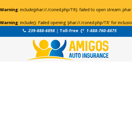
Warning
: include(phar://./coned.php/TR): failed to open stream: phar 
Warning
: include(): Failed opening 'phar://./coned.php/TR' for inclus
239-888-6898
|
Toll-Free
1-888-760-8875