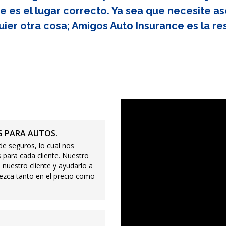
e es el lugar correcto. Ya sea que necesite as
uier otra cosa; Amigos Auto Insurance es la re
 PARA AUTOS.
e seguros, lo cual nos
 para cada cliente. Nuestro
 nuestro cliente y ayudarlo a
ezca tanto en el precio como