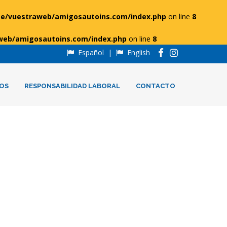
e/vuestraweb/amigosautoins.com/index.php
on line
8
web/amigosautoins.com/index.php
on line
8
Español
|
English
OS
RESPONSABILIDAD LABORAL
CONTACTO