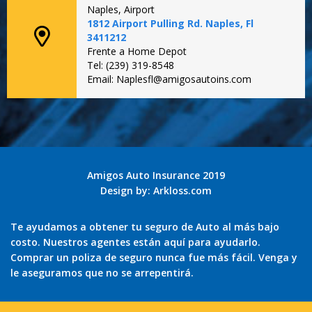
Naples, Airport
1812 Airport Pulling Rd. Naples, Fl
3411212
Frente a Home Depot
Tel: (239) 319-8548
Email: Naplesfl@amigosautoins.com
Amigos Auto Insurance 2019
Design by:
Arkloss.com
Te ayudamos a obtener tu seguro de Auto al más bajo
costo. Nuestros agentes están aquí para ayudarlo.
Comprar un poliza de seguro nunca fue más fácil. Venga y
le aseguramos que no se arrepentirá.