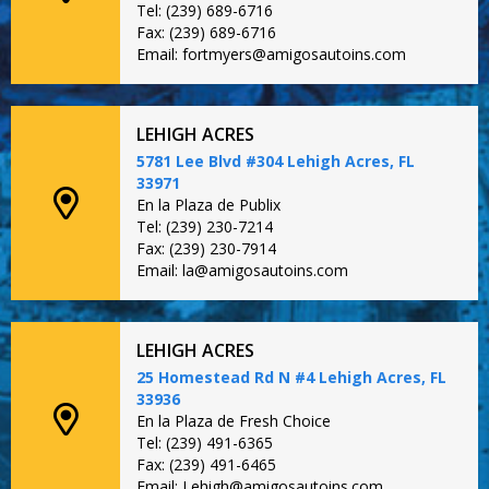
Tel: (239) 689-6716
Fax: (239) 689-6716
Email: fortmyers@amigosautoins.com
LEHIGH ACRES
5781 Lee Blvd #304 Lehigh Acres, FL
33971
En la Plaza de Publix
Tel: (239) 230-7214
Fax: (239) 230-7914
Email: la@amigosautoins.com
LEHIGH ACRES
25 Homestead Rd N #4 Lehigh Acres, FL
33936
En la Plaza de Fresh Choice
Tel: (239) 491-6365
Fax: (239) 491-6465
Email: Lehigh@amigosautoins.com