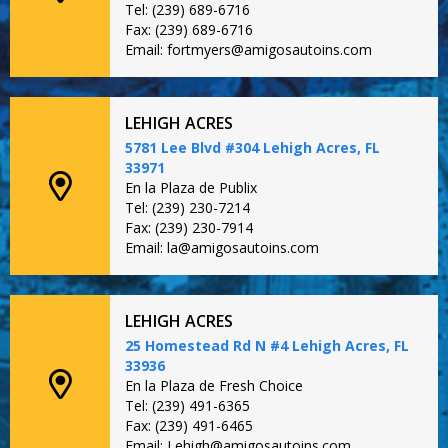
Tel: (239) 689-6716
Fax: (239) 689-6716
Email: fortmyers@amigosautoins.com
LEHIGH ACRES
5781 Lee Blvd #304 Lehigh Acres, FL
33971
En la Plaza de Publix
Tel: (239) 230-7214
Fax: (239) 230-7914
Email: la@amigosautoins.com
LEHIGH ACRES
25 Homestead Rd N #4 Lehigh Acres, FL
33936
En la Plaza de Fresh Choice
Tel: (239) 491-6365
Fax: (239) 491-6465
Email: Lehigh@amigosautoins.com