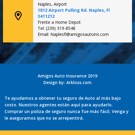
Naples, Airport
1812 Airport Pulling Rd. Naples, Fl
3411212
Frente a Home Depot
Tel: (239) 319-8548
Email: Naplesfl@amigosautoins.com
Amigos Auto Insurance 2019
Design by:
Arkloss.com
Te ayudamos a obtener tu seguro de Auto al más bajo
costo. Nuestros agentes están aquí para ayudarlo.
Comprar un poliza de seguro nunca fue más fácil. Venga y
le aseguramos que no se arrepentirá.