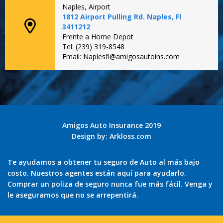
Naples, Airport
1812 Airport Pulling Rd. Naples, Fl
3411212
Frente a Home Depot
Tel: (239) 319-8548
Email: Naplesfl@amigosautoins.com
Amigos Auto Insurance 2019
Design by:
Arkloss.com
Te ayudamos a obtener tu seguro de Auto al más bajo
costo. Nuestros agentes están aquí para ayudarlo.
Comprar un poliza de seguro nunca fue más fácil. Venga y
le aseguramos que no se arrepentirá.