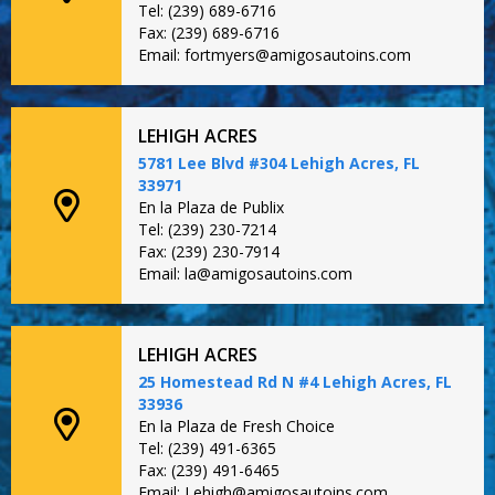
Tel: (239) 689-6716
Fax: (239) 689-6716
Email: fortmyers@amigosautoins.com
LEHIGH ACRES
5781 Lee Blvd #304 Lehigh Acres, FL
33971
En la Plaza de Publix
Tel: (239) 230-7214
Fax: (239) 230-7914
Email: la@amigosautoins.com
LEHIGH ACRES
25 Homestead Rd N #4 Lehigh Acres, FL
33936
En la Plaza de Fresh Choice
Tel: (239) 491-6365
Fax: (239) 491-6465
Email: Lehigh@amigosautoins.com