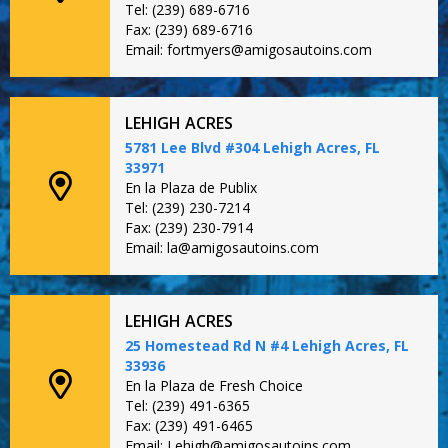
Tel: (239) 689-6716
Fax: (239) 689-6716
Email: fortmyers@amigosautoins.com
LEHIGH ACRES
5781 Lee Blvd #304 Lehigh Acres, FL
33971
En la Plaza de Publix
Tel: (239) 230-7214
Fax: (239) 230-7914
Email: la@amigosautoins.com
LEHIGH ACRES
25 Homestead Rd N #4 Lehigh Acres, FL
33936
En la Plaza de Fresh Choice
Tel: (239) 491-6365
Fax: (239) 491-6465
Email: Lehigh@amigosautoins.com