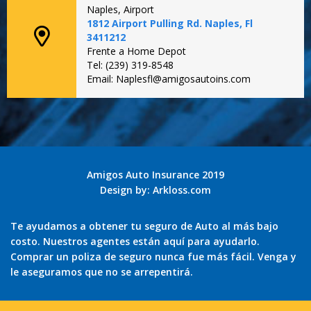
Naples, Airport
1812 Airport Pulling Rd. Naples, Fl
3411212
Frente a Home Depot
Tel: (239) 319-8548
Email: Naplesfl@amigosautoins.com
Amigos Auto Insurance 2019
Design by:
Arkloss.com
Te ayudamos a obtener tu seguro de Auto al más bajo
costo. Nuestros agentes están aquí para ayudarlo.
Comprar un poliza de seguro nunca fue más fácil. Venga y
le aseguramos que no se arrepentirá.