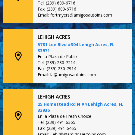
Tel: (239) 689-6716
Fax: (239) 689-6716
Email: fortmyers@amigosautoins.com
LEHIGH ACRES
5781 Lee Blvd #304 Lehigh Acres, FL
33971
En la Plaza de Publix
Tel: (239) 230-7214
Fax: (239) 230-7914
Email: la@amigosautoins.com
LEHIGH ACRES
25 Homestead Rd N #4 Lehigh Acres, FL
33936
En la Plaza de Fresh Choice
Tel: (239) 491-6365
Fax: (239) 491-6465
Email: Lehigh@amigosautoins.com