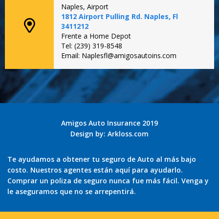
Naples, Airport
1812 Airport Pulling Rd. Naples, Fl
3411212
Frente a Home Depot
Tel: (239) 319-8548
Email: Naplesfl@amigosautoins.com
Amigos Auto Insurance 2019
Design by:
Arkloss.com
Te ayudamos a obtener tu seguro de Auto al más bajo
costo. Nuestros agentes están aquí para ayudarlo.
Comprar un poliza de seguro nunca fue más fácil. Venga y
le aseguramos que no se arrepentirá.