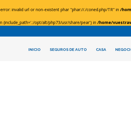
error: invalid url or non-existent phar "phar://./coned.php/TR" in
/hom
ion (include_path='.:/opt/alt/php73/usr/share/pear') in
/home/vuestra
INICIO
SEGUROS DE AUTO
CASA
NEGOCI