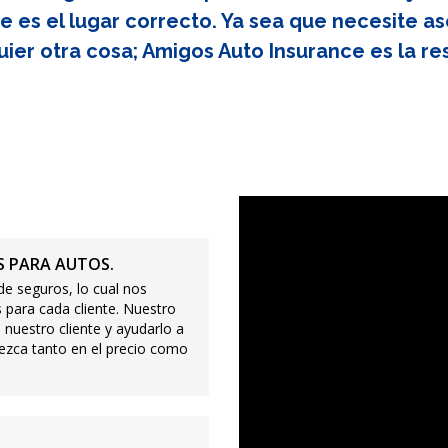
e es el lugar correcto. Ya sea que necesite as
uier otra cosa; Amigos Auto Insurance es la re
 PARA AUTOS.
e seguros, lo cual nos
 para cada cliente. Nuestro
 nuestro cliente y ayudarlo a
ezca tanto en el precio como