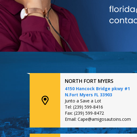
NORTH FORT MYERS
4150 Hancock Bridge pkwy #1
N.Fort Myers FL 33903
Junto a Save a Lot
Tel: (239) 599-8416
Fax: (239) 599-8472
Email: Cape@amigosautoins.com