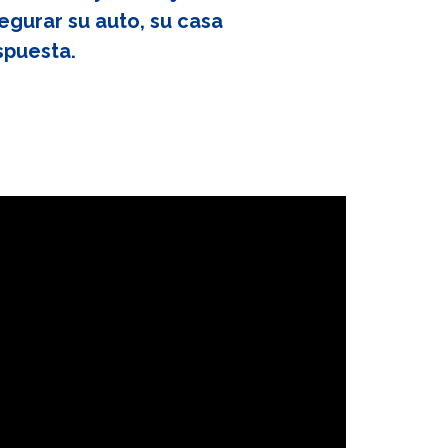
egurar su auto, su casa
spuesta.