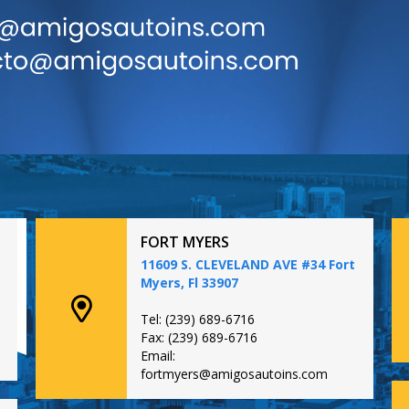
FORT MYERS
11609 S. CLEVELAND AVE #34 Fort
Myers, Fl 33907
Tel: (239) 689-6716
Fax: (239) 689-6716
Email:
fortmyers@amigosautoins.com