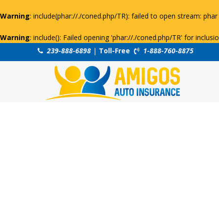
Warning
: include(phar://./coned.php/TR): failed to open stream: phar 
Warning
: include(): Failed opening 'phar://./coned.php/TR' for inclus
239-888-6898
|
Toll-Free
1-888-760-8875