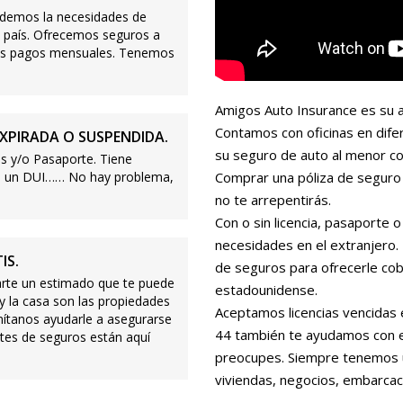
demos la necesidades de
 país. Ofrecemos seguros a
ajos pagos mensuales. Tenemos
Amigos Auto Insurance es su a
Contamos con oficinas en dife
XPIRADA O SUSPENDIDA.
su seguro de auto al menor co
s y/o Pasaporte. Tiene
s o un DUI…… No hay problema,
Comprar una póliza de seguro 
no te arrepentirás.
Con o sin licencia, pasaporte
necesidades en el extranjero
IS.
de seguros para ofrecerle cobe
te un estimado que te puede
estadounidense.
 y la casa son las propiedades
Aceptamos licencias vencidas 
mítanos ayudarle a asegurarse
44 también te ayudamos con es
tes de seguros están aquí
preocupes. Siempre tenemos 
viviendas, negocios, embarcac