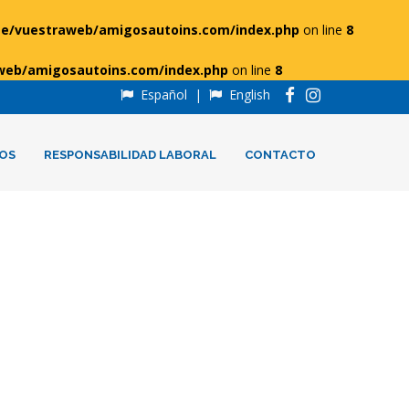
e/vuestraweb/amigosautoins.com/index.php
on line
8
web/amigosautoins.com/index.php
on line
8
Español
|
English
OS
RESPONSABILIDAD LABORAL
CONTACTO