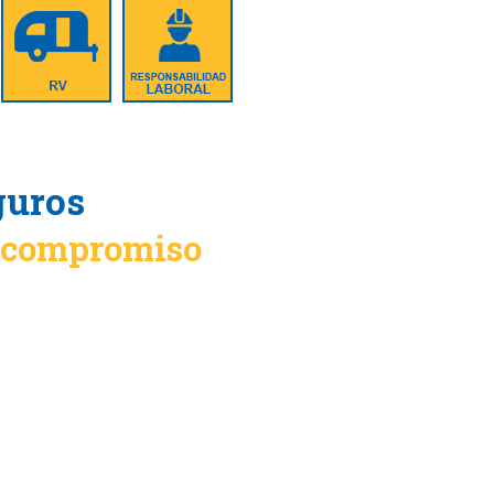
guros
n compromiso