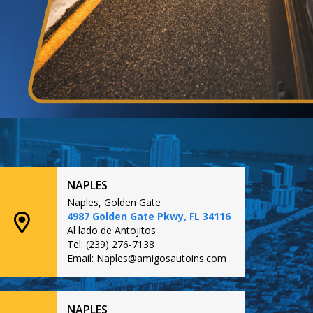
NAPLES
Naples, Golden Gate
4987 Golden Gate Pkwy, FL 34116
Al lado de Antojitos
Tel: (239) 276-7138
Email: Naples@amigosautoins.com
NAPLES