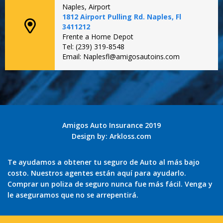
Naples, Airport
1812 Airport Pulling Rd. Naples, Fl
3411212
Frente a Home Depot
Tel: (239) 319-8548
Email: Naplesfl@amigosautoins.com
Amigos Auto Insurance 2019
Design by:
Arkloss.com
Te ayudamos a obtener tu seguro de Auto al más bajo
costo. Nuestros agentes están aquí para ayudarlo.
Comprar un poliza de seguro nunca fue más fácil. Venga y
le aseguramos que no se arrepentirá.