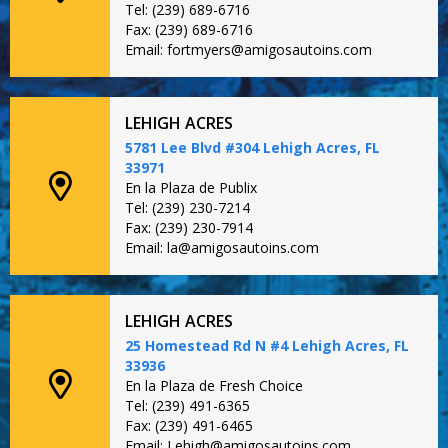
Tel: (239) 689-6716
Fax: (239) 689-6716
Email: fortmyers@amigosautoins.com
LEHIGH ACRES
5781 Lee Blvd #304 Lehigh Acres, FL
33971
En la Plaza de Publix
Tel: (239) 230-7214
Fax: (239) 230-7914
Email: la@amigosautoins.com
LEHIGH ACRES
25 Homestead Rd N #4 Lehigh Acres, FL
33936
En la Plaza de Fresh Choice
Tel: (239) 491-6365
Fax: (239) 491-6465
Email: Lehigh@amigosautoins.com