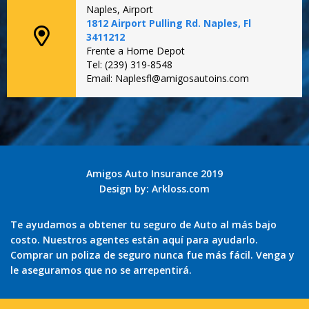
Naples, Airport
1812 Airport Pulling Rd. Naples, Fl
3411212
Frente a Home Depot
Tel: (239) 319-8548
Email: Naplesfl@amigosautoins.com
Amigos Auto Insurance 2019
Design by:
Arkloss.com
Te ayudamos a obtener tu seguro de Auto al más bajo
costo. Nuestros agentes están aquí para ayudarlo.
Comprar un poliza de seguro nunca fue más fácil. Venga y
le aseguramos que no se arrepentirá.