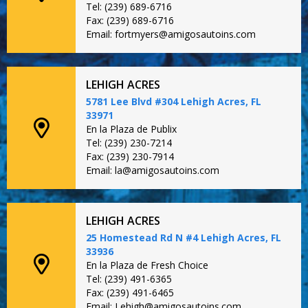
Tel: (239) 689-6716
Fax: (239) 689-6716
Email: fortmyers@amigosautoins.com
LEHIGH ACRES
5781 Lee Blvd #304 Lehigh Acres, FL
33971
En la Plaza de Publix
Tel: (239) 230-7214
Fax: (239) 230-7914
Email: la@amigosautoins.com
LEHIGH ACRES
25 Homestead Rd N #4 Lehigh Acres, FL
33936
En la Plaza de Fresh Choice
Tel: (239) 491-6365
Fax: (239) 491-6465
Email: Lehigh@amigosautoins.com