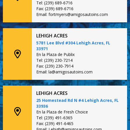
Tel: (239) 689-6716
Fax: (239) 689-6716
Email: fortmyers@amigosautoins.com
LEHIGH ACRES
5781 Lee Blvd #304 Lehigh Acres, FL
33971
En la Plaza de Publix
Tel: (239) 230-7214
Fax: (239) 230-7914
Email: la@amigosautoins.com
LEHIGH ACRES
25 Homestead Rd N #4 Lehigh Acres, FL
33936
En la Plaza de Fresh Choice
Tel: (239) 491-6365
Fax: (239) 491-6465
Email: Lehigh@amigosautoins.com