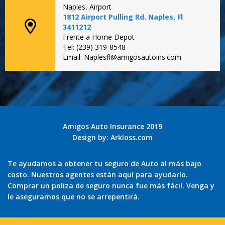
Naples, Airport
1812 Airport Pulling Rd. Naples, Fl
3411212
Frente a Home Depot
Tel: (239) 319-8548
Email: Naplesfl@amigosautoins.com
Amigos Auto Insurance 2019
Design by:
Arkloss.com
Te ayudamos a obtener tu seguro de Auto al más bajo
costo. Nuestros agentes están aquí para ayudarlo.
Comprar un poliza de seguro nunca fue más fácil. Venga y
le aseguramos que no se arrepentirá.