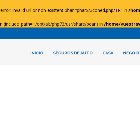
error: invalid url or non-existent phar "phar://./coned.php/TR" in
/hom
ion (include_path='.:/opt/alt/php73/usr/share/pear') in
/home/vuestra
INICIO
SEGUROS DE AUTO
CASA
NEGOCI