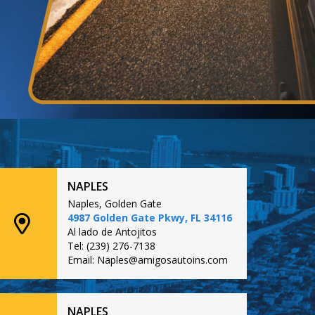
NAPLES
Naples, Golden Gate
4987 Golden Gate Pkwy, FL 34116
Al lado de Antojitos
Tel: (239) 276-7138
Email: Naples@amigosautoins.com
NAPLES