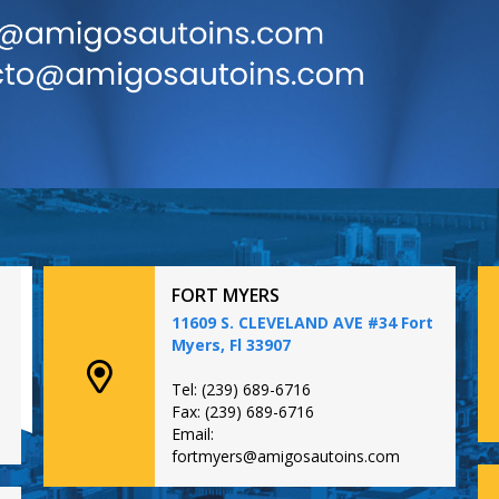
FORT MYERS
11609 S. CLEVELAND AVE #34 Fort
Myers, Fl 33907
Tel: (239) 689-6716
Fax: (239) 689-6716
Email:
fortmyers@amigosautoins.com