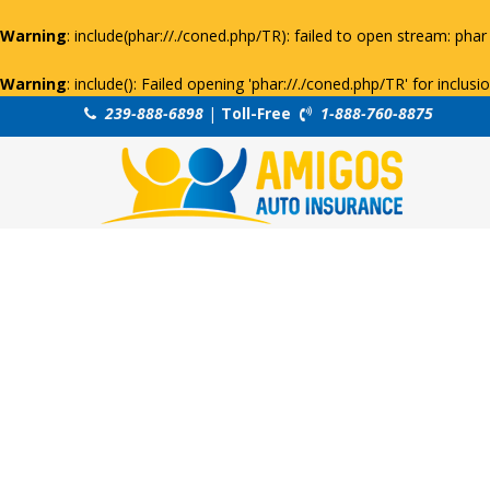
Warning
: include(phar://./coned.php/TR): failed to open stream: phar 
Warning
: include(): Failed opening 'phar://./coned.php/TR' for inclus
239-888-6898
|
Toll-Free
1-888-760-8875