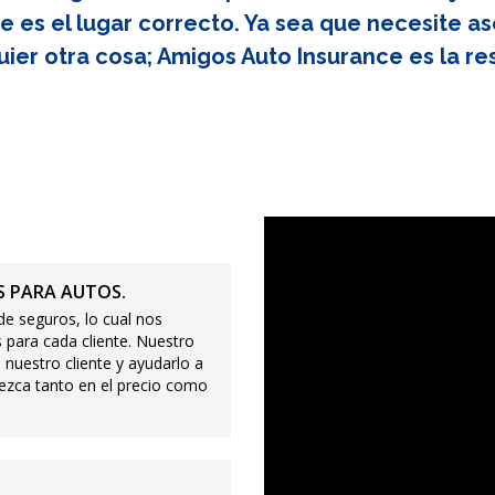
e es el lugar correcto. Ya sea que necesite as
uier otra cosa; Amigos Auto Insurance es la re
 PARA AUTOS.
e seguros, lo cual nos
 para cada cliente. Nuestro
 nuestro cliente y ayudarlo a
ezca tanto en el precio como