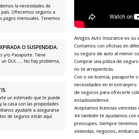
demos la necesidades de
 país. Ofrecemos seguros a
ajos pagos mensuales. Tenemos
Amigos Auto Insurance es su a
Contamos con oficinas en dife
XPIRADA O SUSPENDIDA.
su seguro de auto al menor co
s y/o Pasaporte. Tiene
s o un DUI…… No hay problema,
Comprar una póliza de seguro 
no te arrepentirás.
Con o sin licencia, pasaporte
necesidades en el extranjero
IS.
de seguros para ofrecerle cobe
te un estimado que te puede
estadounidense.
 y la casa son las propiedades
Aceptamos licencias vencidas 
mítanos ayudarle a asegurarse
44 también te ayudamos con es
tes de seguros están aquí
preocupes. Siempre tenemos 
viviendas, negocios, embarcac