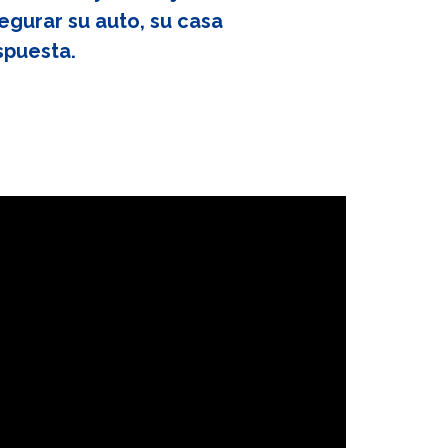
egurar su auto, su casa
spuesta.