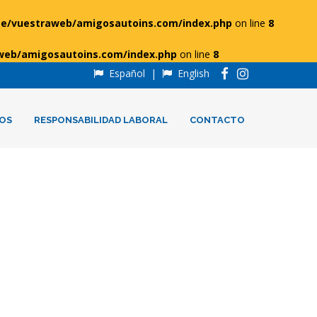
e/vuestraweb/amigosautoins.com/index.php
on line
8
web/amigosautoins.com/index.php
on line
8
Español
|
English
OS
RESPONSABILIDAD LABORAL
CONTACTO