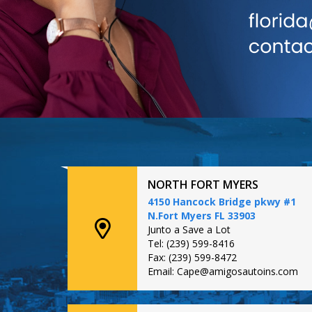
NORTH FORT MYERS
4150 Hancock Bridge pkwy #1
N.Fort Myers FL 33903
Junto a Save a Lot
Tel: (239) 599-8416
Fax: (239) 599-8472
Email: Cape@amigosautoins.com