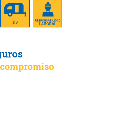
guros
n compromiso