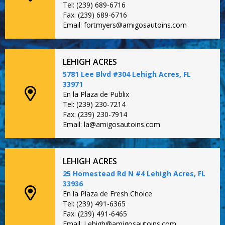
Tel: (239) 689-6716
Fax: (239) 689-6716
Email: fortmyers@amigosautoins.com
LEHIGH ACRES
5781 Lee Blvd #304 Lehigh Acres, FL
33971
En la Plaza de Publix
Tel: (239) 230-7214
Fax: (239) 230-7914
Email: la@amigosautoins.com
LEHIGH ACRES
25 Homestead Rd N #4 Lehigh Acres, FL
33936
En la Plaza de Fresh Choice
Tel: (239) 491-6365
Fax: (239) 491-6465
Email: Lehigh@amigosautoins.com