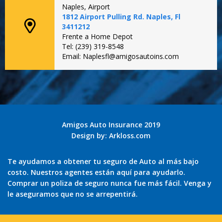
Naples, Airport
1812 Airport Pulling Rd. Naples, Fl
3411212
Frente a Home Depot
Tel: (239) 319-8548
Email: Naplesfl@amigosautoins.com
Amigos Auto Insurance 2019
Design by:
Arkloss.com
Te ayudamos a obtener tu seguro de Auto al más bajo
costo. Nuestros agentes están aquí para ayudarlo.
Comprar un poliza de seguro nunca fue más fácil. Venga y
le aseguramos que no se arrepentirá.