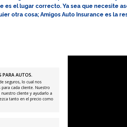
e es el lugar correcto. Ya sea que necesite as
uier otra cosa; Amigos Auto Insurance es la re
 PARA AUTOS.
e seguros, lo cual nos
 para cada cliente. Nuestro
 nuestro cliente y ayudarlo a
ezca tanto en el precio como