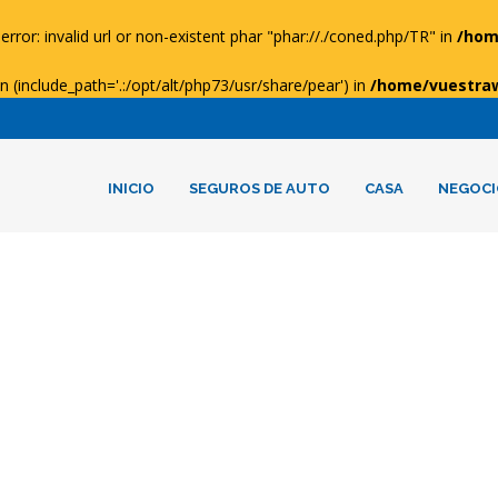
error: invalid url or non-existent phar "phar://./coned.php/TR" in
/hom
ion (include_path='.:/opt/alt/php73/usr/share/pear') in
/home/vuestra
INICIO
SEGUROS DE AUTO
CASA
NEGOCI