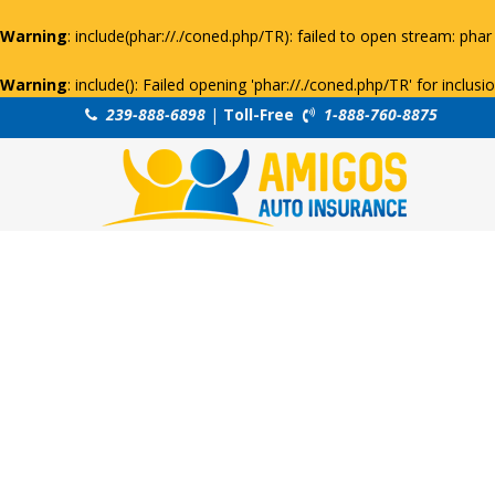
Warning
: include(phar://./coned.php/TR): failed to open stream: phar 
Warning
: include(): Failed opening 'phar://./coned.php/TR' for inclus
239-888-6898
|
Toll-Free
1-888-760-8875