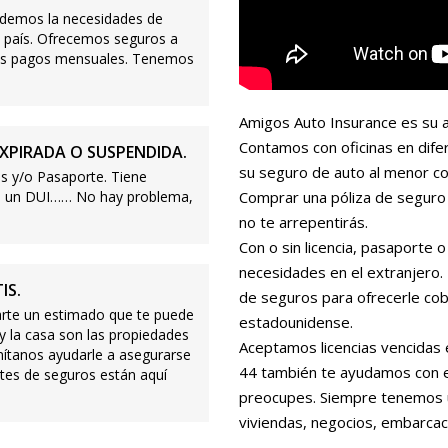
demos la necesidades de
 país. Ofrecemos seguros a
ajos pagos mensuales. Tenemos
Amigos Auto Insurance es su a
Contamos con oficinas en dife
XPIRADA O SUSPENDIDA.
su seguro de auto al menor co
s y/o Pasaporte. Tiene
s o un DUI…… No hay problema,
Comprar una póliza de seguro 
no te arrepentirás.
Con o sin licencia, pasaporte
necesidades en el extranjero
IS.
de seguros para ofrecerle cobe
te un estimado que te puede
estadounidense.
 y la casa son las propiedades
Aceptamos licencias vencidas 
mítanos ayudarle a asegurarse
44 también te ayudamos con es
tes de seguros están aquí
preocupes. Siempre tenemos 
viviendas, negocios, embarcac