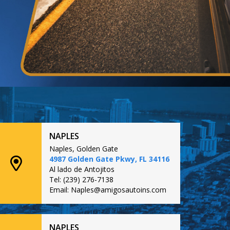
NAPLES
Naples, Golden Gate
4987 Golden Gate Pkwy, FL 34116
Al lado de Antojitos
Tel: (239) 276-7138
Email: Naples@amigosautoins.com
NAPLES