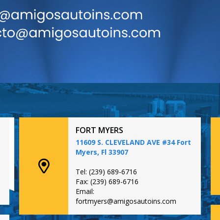
FORT MYERS
11609 S. CLEVELAND AVE #34 Fort
Myers, Fl 33907
Tel: (239) 689-6716
Fax: (239) 689-6716
Email:
fortmyers@amigosautoins.com