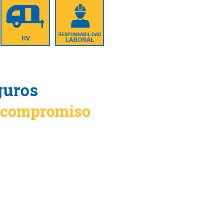
guros
n compromiso