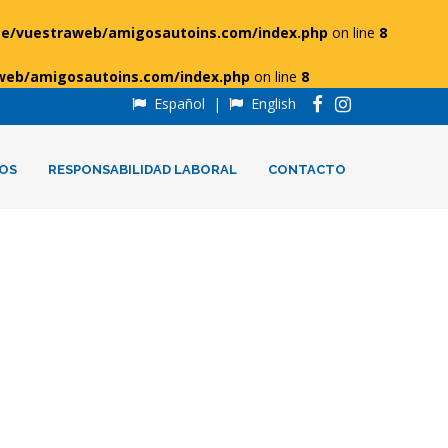
e/vuestraweb/amigosautoins.com/index.php
on line
8
web/amigosautoins.com/index.php
on line
8
Español
|
English
OS
RESPONSABILIDAD LABORAL
CONTACTO