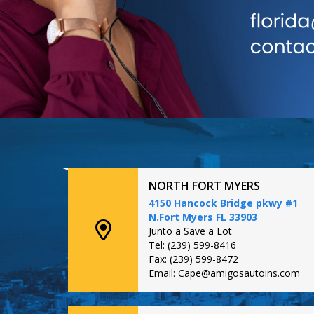
NORTH FORT MYERS
4150 Hancock Bridge pkwy #1
N.Fort Myers FL 33903
Junto a Save a Lot
Tel: (239) 599-8416
Fax: (239) 599-8472
Email: Cape@amigosautoins.com