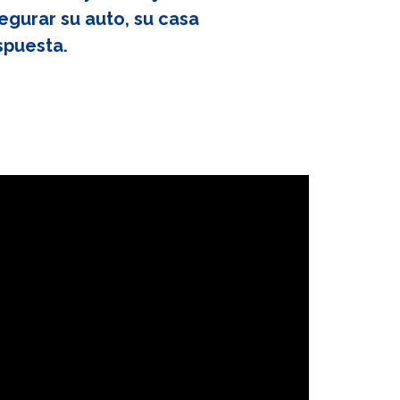
egurar su auto, su casa
spuesta.