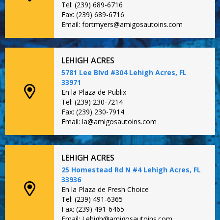
Tel: (239) 689-6716
Fax: (239) 689-6716
Email: fortmyers@amigosautoins.com
LEHIGH ACRES
5781 Lee Blvd #304 Lehigh Acres, FL
33971
En la Plaza de Publix
Tel: (239) 230-7214
Fax: (239) 230-7914
Email: la@amigosautoins.com
LEHIGH ACRES
25 Homestead Rd N #4 Lehigh Acres, FL
33936
En la Plaza de Fresh Choice
Tel: (239) 491-6365
Fax: (239) 491-6465
Email: Lehigh@amigosautoins.com