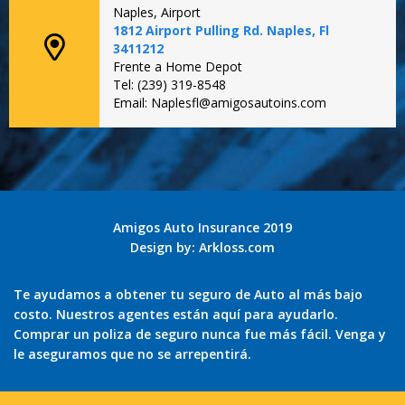
Naples, Airport
1812 Airport Pulling Rd. Naples, Fl
3411212
Frente a Home Depot
Tel: (239) 319-8548
Email: Naplesfl@amigosautoins.com
Amigos Auto Insurance 2019
Design by:
Arkloss.com
Te ayudamos a obtener tu seguro de Auto al más bajo
costo. Nuestros agentes están aquí para ayudarlo.
Comprar un poliza de seguro nunca fue más fácil. Venga y
le aseguramos que no se arrepentirá.