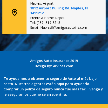
Naples, Airport
1812 Airport Pulling Rd. Naples, Fl
3411212
Frente a Home Depot
Tel: (239) 319-8548
Email: Naplesfl@amigosautoins.com
Amigos Auto Insurance 2019
Design by:
Arkloss.com
Te ayudamos a obtener tu seguro de Auto al más bajo
costo. Nuestros agentes están aquí para ayudarlo.
Comprar un poliza de seguro nunca fue más fácil. Venga y
le aseguramos que no se arrepentirá.