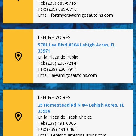
Tel: (239) 689-6716
Fax: (239) 689-6716
Email: fortmyers@amigosautoins.com
LEHIGH ACRES
5781 Lee Blvd #304 Lehigh Acres, FL
33971
En la Plaza de Publix
Tel: (239) 230-7214
Fax: (239) 230-7914
Email: la@amigosautoins.com
LEHIGH ACRES
25 Homestead Rd N #4 Lehigh Acres, FL
33936
En la Plaza de Fresh Choice
Tel: (239) 491-6365
Fax: (239) 491-6465
Email: Lehigh@amigosautoins.com