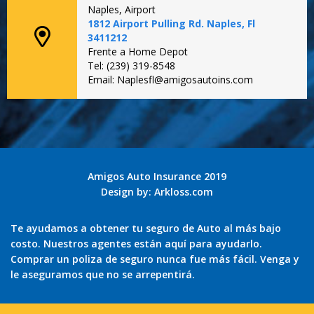
Naples, Airport
1812 Airport Pulling Rd. Naples, Fl
3411212
Frente a Home Depot
Tel: (239) 319-8548
Email: Naplesfl@amigosautoins.com
Amigos Auto Insurance 2019
Design by:
Arkloss.com
Te ayudamos a obtener tu seguro de Auto al más bajo
costo. Nuestros agentes están aquí para ayudarlo.
Comprar un poliza de seguro nunca fue más fácil. Venga y
le aseguramos que no se arrepentirá.