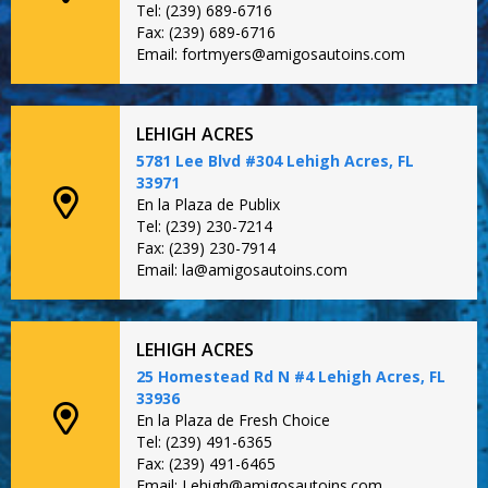
Tel: (239) 689-6716
Fax: (239) 689-6716
Email: fortmyers@amigosautoins.com
LEHIGH ACRES
5781 Lee Blvd #304 Lehigh Acres, FL
33971
En la Plaza de Publix
Tel: (239) 230-7214
Fax: (239) 230-7914
Email: la@amigosautoins.com
LEHIGH ACRES
25 Homestead Rd N #4 Lehigh Acres, FL
33936
En la Plaza de Fresh Choice
Tel: (239) 491-6365
Fax: (239) 491-6465
Email: Lehigh@amigosautoins.com