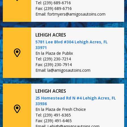
Tel: (239) 689-6716
Fax: (239) 689-6716
Email: fortmyers@amigosautoins.com
LEHIGH ACRES
5781 Lee Blvd #304 Lehigh Acres, FL
33971
En la Plaza de Publix
Tel: (239) 230-7214
Fax: (239) 230-7914
Email: la@amigosautoins.com
LEHIGH ACRES
25 Homestead Rd N #4 Lehigh Acres, FL
33936
En la Plaza de Fresh Choice
Tel: (239) 491-6365
Fax: (239) 491-6465
Email: Lehigh@amigosautoins.com