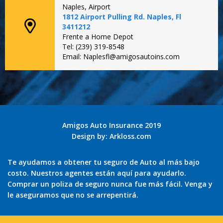
Naples, Airport
1812 Airport Pulling Rd. Naples, Fl
3411212
Frente a Home Depot
Tel: (239) 319-8548
Email: Naplesfl@amigosautoins.com
Amigos Auto Insurance 2019
Design by:
Arkloss.com
Te ayudamos a obtener tu seguro de Auto al más bajo
costo. Nuestros agentes están aquí para ayudarlo.
Comprar un poliza de seguro nunca fue más fácil. Venga y
le aseguramos que no se arrepentirá.