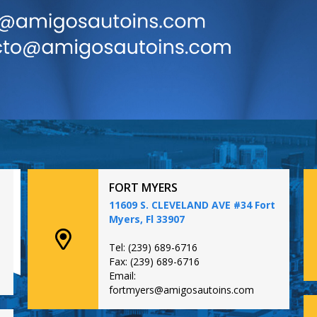
FORT MYERS
11609 S. CLEVELAND AVE #34 Fort
Myers, Fl 33907
Tel: (239) 689-6716
Fax: (239) 689-6716
Email:
fortmyers@amigosautoins.com