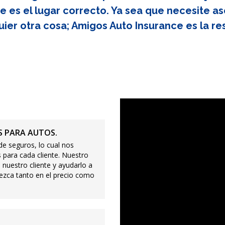
e es el lugar correcto. Ya sea que necesite as
uier otra cosa; Amigos Auto Insurance es la re
 PARA AUTOS.
e seguros, lo cual nos
 para cada cliente. Nuestro
 nuestro cliente y ayudarlo a
ezca tanto en el precio como