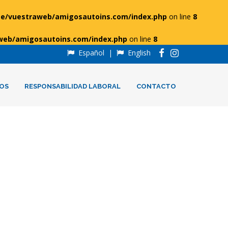
e/vuestraweb/amigosautoins.com/index.php
on line
8
web/amigosautoins.com/index.php
on line
8
Español
|
English
OS
RESPONSABILIDAD LABORAL
CONTACTO