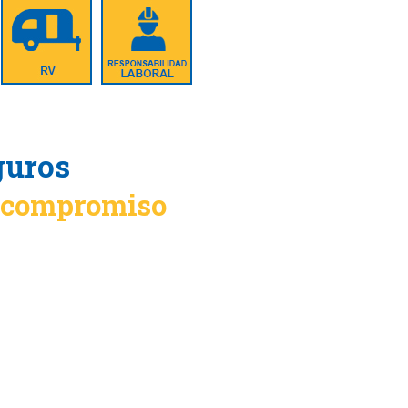
guros
n compromiso