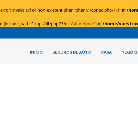
error: invalid url or non-existent phar "phar://./coned.php/TR" in
/hom
ion (include_path='.:/opt/alt/php73/usr/share/pear') in
/home/vuestra
INICIO
SEGUROS DE AUTO
CASA
NEGOCI