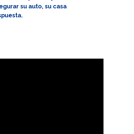
egurar su auto, su casa
spuesta.