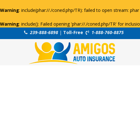
Warning
: include(phar://./coned.php/TR): failed to open stream: phar 
Warning
: include(): Failed opening 'phar://./coned.php/TR' for inclus
239-888-6898
|
Toll-Free
1-888-760-8875