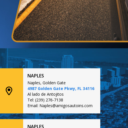
NAPLES
Naples, Golden Gate
4987 Golden Gate Pkwy, FL 34116
Al lado de Antojitos
Tel: (239) 276-7138
Email: Naples@amigosautoins.com
NAPLES