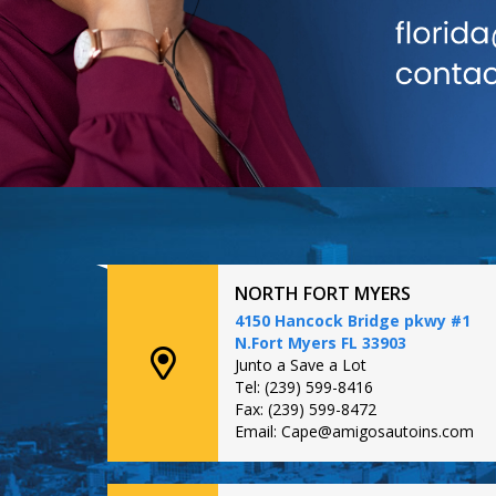
NORTH FORT MYERS
4150 Hancock Bridge pkwy #1
N.Fort Myers FL 33903
Junto a Save a Lot
Tel: (239) 599-8416
Fax: (239) 599-8472
Email: Cape@amigosautoins.com