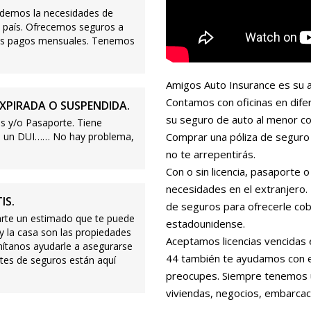
demos la necesidades de
 país. Ofrecemos seguros a
ajos pagos mensuales. Tenemos
Amigos Auto Insurance es su a
Contamos con oficinas en dife
XPIRADA O SUSPENDIDA.
su seguro de auto al menor co
s y/o Pasaporte. Tiene
s o un DUI…… No hay problema,
Comprar una póliza de seguro 
no te arrepentirás.
Con o sin licencia, pasaporte
necesidades en el extranjero
IS.
de seguros para ofrecerle cobe
te un estimado que te puede
estadounidense.
 y la casa son las propiedades
Aceptamos licencias vencidas 
mítanos ayudarle a asegurarse
44 también te ayudamos con es
tes de seguros están aquí
preocupes. Siempre tenemos 
viviendas, negocios, embarcac