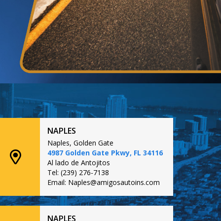
NAPLES
Naples, Golden Gate
4987 Golden Gate Pkwy, FL 34116
Al lado de Antojitos
Tel: (239) 276-7138
Email: Naples@amigosautoins.com
NAPLES