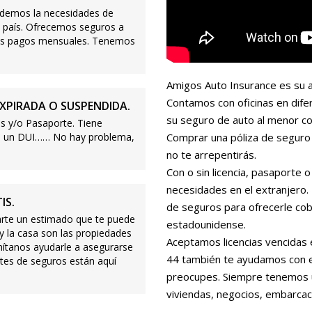
demos la necesidades de
 país. Ofrecemos seguros a
ajos pagos mensuales. Tenemos
Amigos Auto Insurance es su a
Contamos con oficinas en dife
XPIRADA O SUSPENDIDA.
su seguro de auto al menor co
s y/o Pasaporte. Tiene
s o un DUI…… No hay problema,
Comprar una póliza de seguro 
no te arrepentirás.
Con o sin licencia, pasaporte
necesidades en el extranjero
IS.
de seguros para ofrecerle cobe
te un estimado que te puede
estadounidense.
 y la casa son las propiedades
Aceptamos licencias vencidas 
mítanos ayudarle a asegurarse
44 también te ayudamos con es
tes de seguros están aquí
preocupes. Siempre tenemos 
viviendas, negocios, embarcac