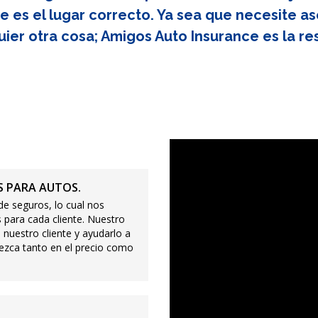
e es el lugar correcto. Ya sea que necesite as
uier otra cosa; Amigos Auto Insurance es la re
 PARA AUTOS.
e seguros, lo cual nos
 para cada cliente. Nuestro
 nuestro cliente y ayudarlo a
ezca tanto en el precio como