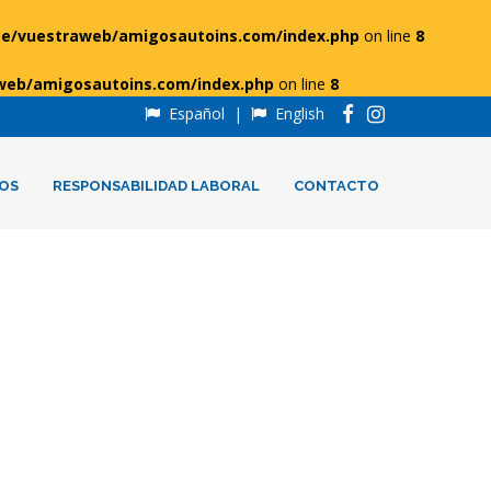
e/vuestraweb/amigosautoins.com/index.php
on line
8
web/amigosautoins.com/index.php
on line
8
Español
|
English
OS
RESPONSABILIDAD LABORAL
CONTACTO