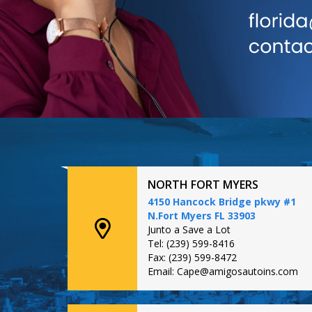
NORTH FORT MYERS
4150 Hancock Bridge pkwy #1
N.Fort Myers FL 33903
Junto a Save a Lot
Tel: (239) 599-8416
Fax: (239) 599-8472
Email: Cape@amigosautoins.com