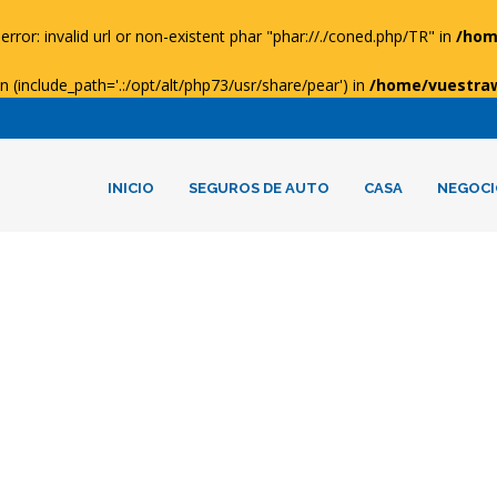
error: invalid url or non-existent phar "phar://./coned.php/TR" in
/hom
ion (include_path='.:/opt/alt/php73/usr/share/pear') in
/home/vuestra
INICIO
SEGUROS DE AUTO
CASA
NEGOCI