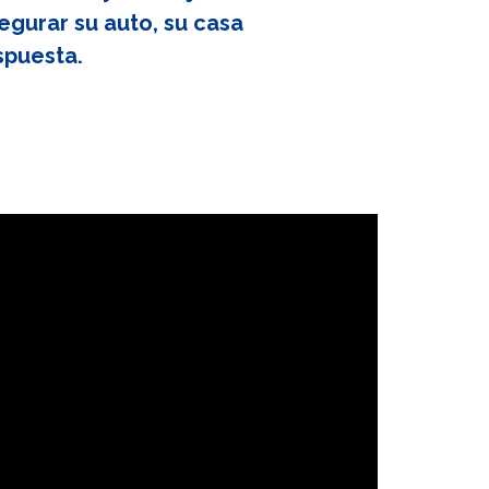
egurar su auto, su casa
spuesta.