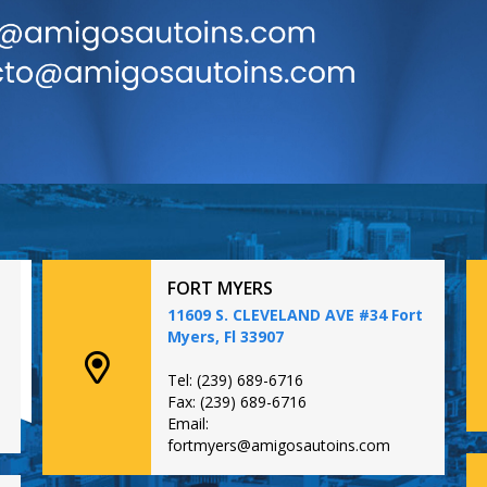
FORT MYERS
11609 S. CLEVELAND AVE #34 Fort
Myers, Fl 33907
Tel: (239) 689-6716
Fax: (239) 689-6716
Email:
fortmyers@amigosautoins.com