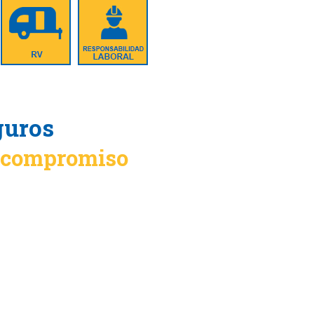
guros
n compromiso