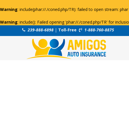
Warning
: include(phar://./coned.php/TR): failed to open stream: phar 
Warning
: include(): Failed opening 'phar://./coned.php/TR' for inclus
239-888-6898
|
Toll-Free
1-888-760-8875