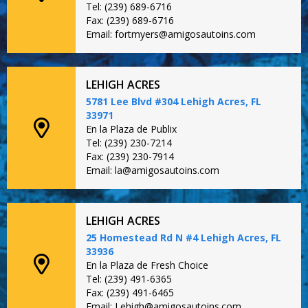
Tel: (239) 689-6716
Fax: (239) 689-6716
Email: fortmyers@amigosautoins.com
LEHIGH ACRES
5781 Lee Blvd #304 Lehigh Acres, FL
33971
En la Plaza de Publix
Tel: (239) 230-7214
Fax: (239) 230-7914
Email: la@amigosautoins.com
LEHIGH ACRES
25 Homestead Rd N #4 Lehigh Acres, FL
33936
En la Plaza de Fresh Choice
Tel: (239) 491-6365
Fax: (239) 491-6465
Email: Lehigh@amigosautoins.com