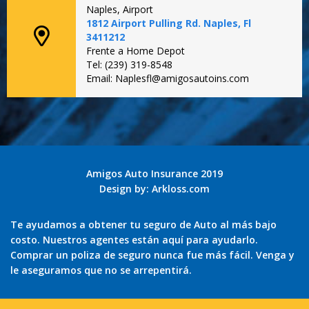
Naples, Airport
1812 Airport Pulling Rd. Naples, Fl
3411212
Frente a Home Depot
Tel: (239) 319-8548
Email: Naplesfl@amigosautoins.com
Amigos Auto Insurance 2019
Design by:
Arkloss.com
Te ayudamos a obtener tu seguro de Auto al más bajo
costo. Nuestros agentes están aquí para ayudarlo.
Comprar un poliza de seguro nunca fue más fácil. Venga y
le aseguramos que no se arrepentirá.