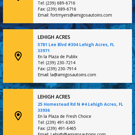
Tel: (239) 689-6716
Fax: (239) 689-6716
Email: fortmyers@amigosautoins.com
LEHIGH ACRES
5781 Lee Blvd #304 Lehigh Acres, FL
33971
En la Plaza de Publix
Tel: (239) 230-7214
Fax: (239) 230-7914
Email: la@amigosautoins.com
LEHIGH ACRES
25 Homestead Rd N #4 Lehigh Acres, FL
33936
En la Plaza de Fresh Choice
Tel: (239) 491-6365
Fax: (239) 491-6465
Email: Lehigh@amigosautoins.com