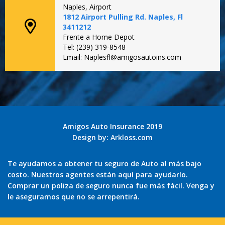
Naples, Airport
1812 Airport Pulling Rd. Naples, Fl
3411212
Frente a Home Depot
Tel: (239) 319-8548
Email: Naplesfl@amigosautoins.com
Amigos Auto Insurance 2019
Design by:
Arkloss.com
Te ayudamos a obtener tu seguro de Auto al más bajo
costo. Nuestros agentes están aquí para ayudarlo.
Comprar un poliza de seguro nunca fue más fácil. Venga y
le aseguramos que no se arrepentirá.