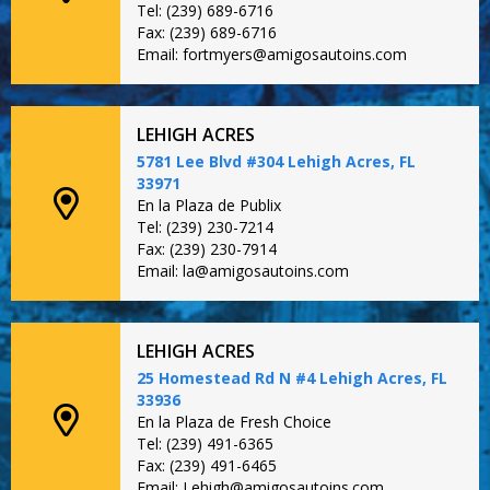
Tel: (239) 689-6716
Fax: (239) 689-6716
Email: fortmyers@amigosautoins.com
LEHIGH ACRES
5781 Lee Blvd #304 Lehigh Acres, FL
33971
En la Plaza de Publix
Tel: (239) 230-7214
Fax: (239) 230-7914
Email: la@amigosautoins.com
LEHIGH ACRES
25 Homestead Rd N #4 Lehigh Acres, FL
33936
En la Plaza de Fresh Choice
Tel: (239) 491-6365
Fax: (239) 491-6465
Email: Lehigh@amigosautoins.com