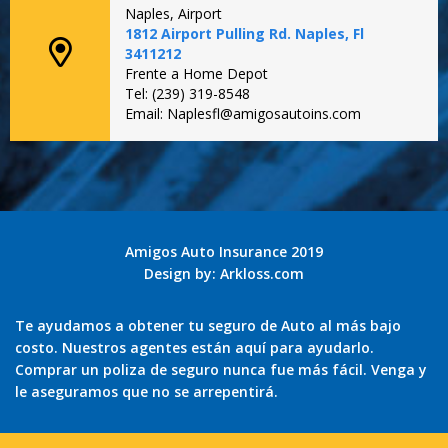
Naples, Airport
1812 Airport Pulling Rd. Naples, Fl
3411212
Frente a Home Depot
Tel: (239) 319-8548
Email: Naplesfl@amigosautoins.com
Amigos Auto Insurance 2019
Design by:
Arkloss.com
Te ayudamos a obtener tu seguro de Auto al más bajo
costo. Nuestros agentes están aquí para ayudarlo.
Comprar un poliza de seguro nunca fue más fácil. Venga y
le aseguramos que no se arrepentirá.