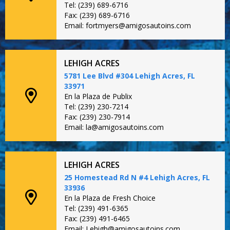
Tel: (239) 689-6716
Fax: (239) 689-6716
Email: fortmyers@amigosautoins.com
LEHIGH ACRES
5781 Lee Blvd #304 Lehigh Acres, FL
33971
En la Plaza de Publix
Tel: (239) 230-7214
Fax: (239) 230-7914
Email: la@amigosautoins.com
LEHIGH ACRES
25 Homestead Rd N #4 Lehigh Acres, FL
33936
En la Plaza de Fresh Choice
Tel: (239) 491-6365
Fax: (239) 491-6465
Email: Lehigh@amigosautoins.com