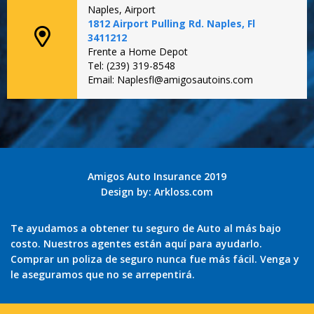
Naples, Airport
1812 Airport Pulling Rd. Naples, Fl
3411212
Frente a Home Depot
Tel: (239) 319-8548
Email: Naplesfl@amigosautoins.com
Amigos Auto Insurance 2019
Design by:
Arkloss.com
Te ayudamos a obtener tu seguro de Auto al más bajo
costo. Nuestros agentes están aquí para ayudarlo.
Comprar un poliza de seguro nunca fue más fácil. Venga y
le aseguramos que no se arrepentirá.