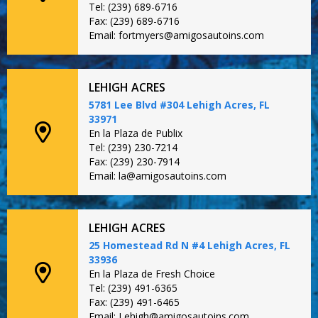
Tel: (239) 689-6716
Fax: (239) 689-6716
Email: fortmyers@amigosautoins.com
LEHIGH ACRES
5781 Lee Blvd #304 Lehigh Acres, FL
33971
En la Plaza de Publix
Tel: (239) 230-7214
Fax: (239) 230-7914
Email: la@amigosautoins.com
LEHIGH ACRES
25 Homestead Rd N #4 Lehigh Acres, FL
33936
En la Plaza de Fresh Choice
Tel: (239) 491-6365
Fax: (239) 491-6465
Email: Lehigh@amigosautoins.com