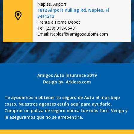
Naples, Airport
1812 Airport Pulling Rd. Naples, Fl
3411212
Frente a Home Depot
Tel: (239) 319-8548
Email: Naplesfl@amigosautoins.com
Amigos Auto Insurance 2019
Design by:
Arkloss.com
Te ayudamos a obtener tu seguro de Auto al más bajo
costo. Nuestros agentes están aquí para ayudarlo.
Comprar un poliza de seguro nunca fue más fácil. Venga y
le aseguramos que no se arrepentirá.