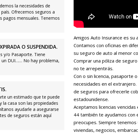
demos la necesidades de
 país. Ofrecemos seguros a
ajos pagos mensuales. Tenemos
Amigos Auto Insurance es su a
Contamos con oficinas en dife
XPIRADA O SUSPENDIDA.
su seguro de auto al menor co
s y/o Pasaporte. Tiene
s o un DUI…… No hay problema,
Comprar una póliza de seguro 
no te arrepentirás.
Con o sin licencia, pasaporte
necesidades en el extranjero
IS.
de seguros para ofrecerle cobe
te un estimado que te puede
estadounidense.
 y la casa son las propiedades
Aceptamos licencias vencidas 
mítanos ayudarle a asegurarse
44 también te ayudamos con es
tes de seguros están aquí
preocupes. Siempre tenemos 
viviendas, negocios, embarcac