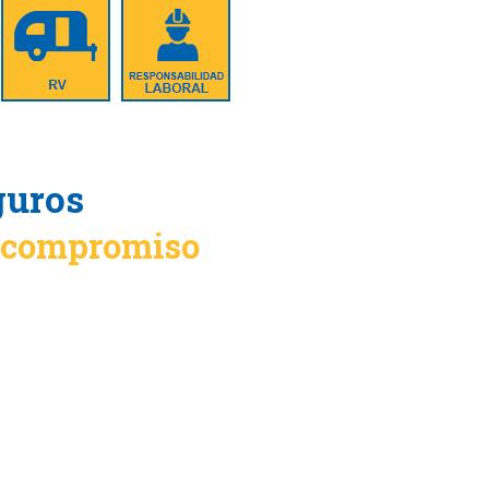
guros
n compromiso