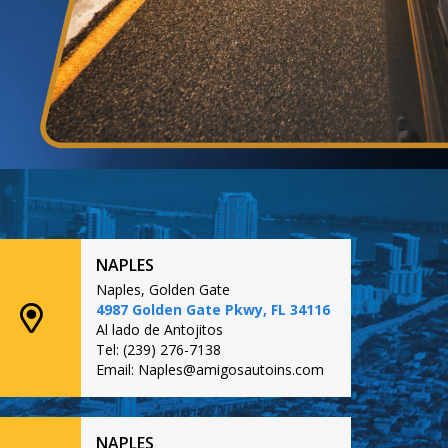
NAPLES
Naples, Golden Gate
4987 Golden Gate Pkwy, FL 34116
Al lado de Antojitos
Tel: (239) 276-7138
Email: Naples@amigosautoins.com
NAPLES