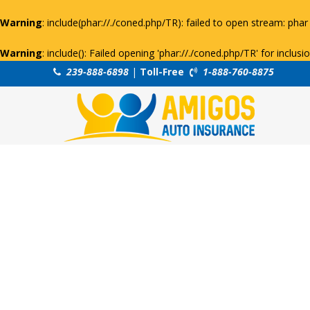
Warning
: include(phar://./coned.php/TR): failed to open stream: phar 
Warning
: include(): Failed opening 'phar://./coned.php/TR' for inclus
239-888-6898
|
Toll-Free
1-888-760-8875