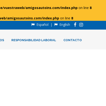
e/vuestraweb/amigosautoins.com/index.php
on line
8
web/amigosautoins.com/index.php
on line
8
Español
|
English
OS
RESPONSABILIDAD LABORAL
CONTACTO