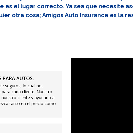
e es el lugar correcto. Ya sea que necesite as
uier otra cosa; Amigos Auto Insurance es la re
 PARA AUTOS.
e seguros, lo cual nos
 para cada cliente. Nuestro
 nuestro cliente y ayudarlo a
ezca tanto en el precio como