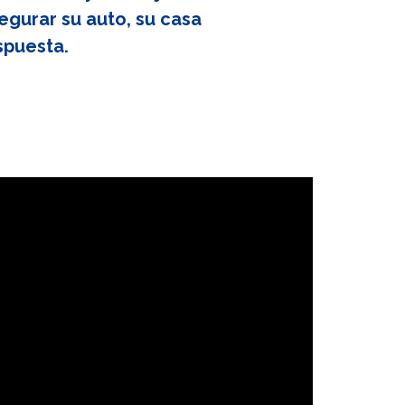
egurar su auto, su casa
spuesta.