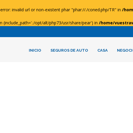
error: invalid url or non-existent phar "phar://./coned.php/TR" in
/hom
ion (include_path='.:/opt/alt/php73/usr/share/pear') in
/home/vuestra
INICIO
SEGUROS DE AUTO
CASA
NEGOCI