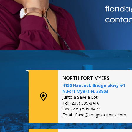
NORTH FORT MYERS
4150 Hancock Bridge pkwy #1
N.Fort Myers FL 33903
Junto a Save a Lot
Tel: (239) 599-8416
Fax: (239) 599-8472
Email: Cape@amigosautoins.com