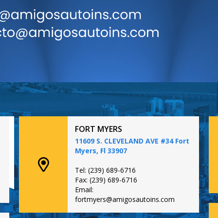
FORT MYERS
11609 S. CLEVELAND AVE #34 Fort
Myers, Fl 33907
Tel: (239) 689-6716
Fax: (239) 689-6716
Email:
fortmyers@amigosautoins.com