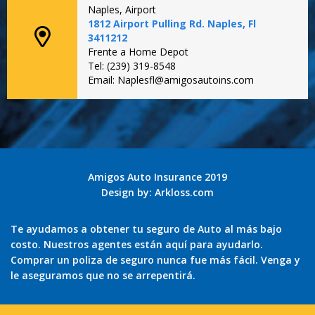
Naples, Airport
1812 Airport Pulling Rd. Naples, Fl
3411212
Frente a Home Depot
Tel: (239) 319-8548
Email: Naplesfl@amigosautoins.com
Amigos Auto Insurance 2019
Design by:
Arkloss.com
Te ayudamos a obtener tu seguro de Auto al más bajo
costo. Nuestros agentes están aquí para ayudarlo.
Comprar un poliza de seguro nunca fue más fácil. Venga y
le aseguramos que no se arrepentirá.