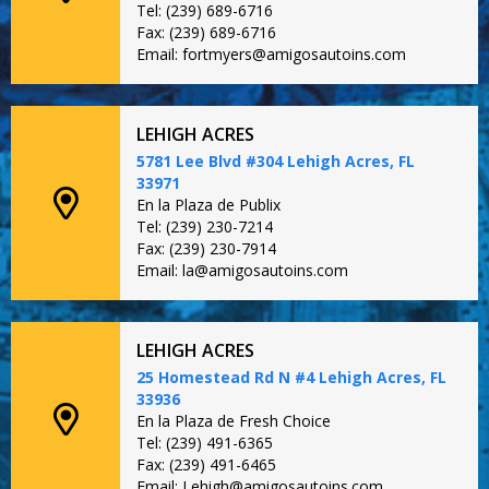
Tel: (239) 689-6716
Fax: (239) 689-6716
Email: fortmyers@amigosautoins.com
LEHIGH ACRES
5781 Lee Blvd #304 Lehigh Acres, FL
33971
En la Plaza de Publix
Tel: (239) 230-7214
Fax: (239) 230-7914
Email: la@amigosautoins.com
LEHIGH ACRES
25 Homestead Rd N #4 Lehigh Acres, FL
33936
En la Plaza de Fresh Choice
Tel: (239) 491-6365
Fax: (239) 491-6465
Email: Lehigh@amigosautoins.com