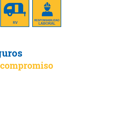
guros
n compromiso