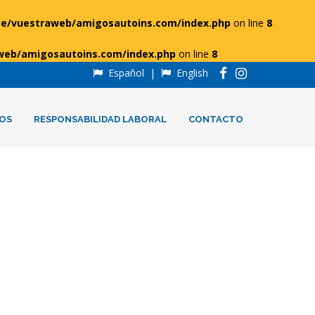
e/vuestraweb/amigosautoins.com/index.php
on line
8
web/amigosautoins.com/index.php
on line
8
Español
|
English
OS
RESPONSABILIDAD LABORAL
CONTACTO