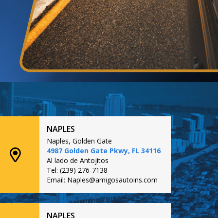
NAPLES
Naples, Golden Gate
4987 Golden Gate Pkwy, FL 34116
Al lado de Antojitos
Tel: (239) 276-7138
Email: Naples@amigosautoins.com
NAPLES