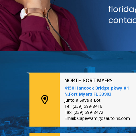
NORTH FORT MYERS
4150 Hancock Bridge pkwy #1
N.Fort Myers FL 33903
Junto a Save a Lot
Tel: (239) 599-8416
Fax: (239) 599-8472
Email: Cape@amigosautoins.com