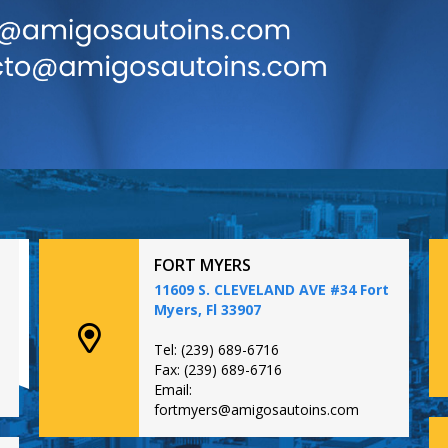
FORT MYERS
11609 S. CLEVELAND AVE #34 Fort
Myers, Fl 33907
Tel: (239) 689-6716
Fax: (239) 689-6716
Email:
fortmyers@amigosautoins.com