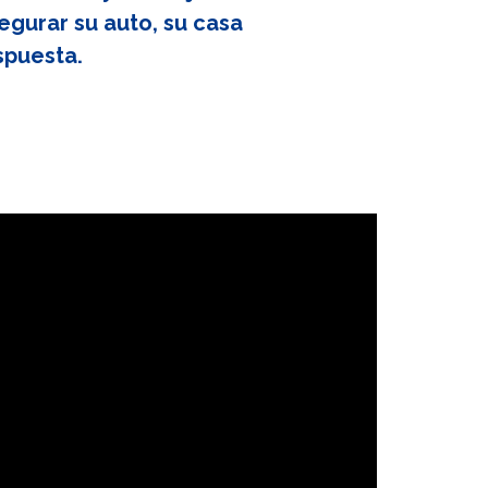
egurar su auto, su casa
spuesta.