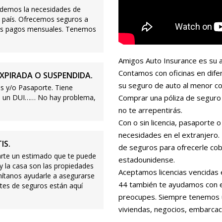
demos la necesidades de
 país. Ofrecemos seguros a
ajos pagos mensuales. Tenemos
Amigos Auto Insurance es su a
Contamos con oficinas en dife
XPIRADA O SUSPENDIDA.
su seguro de auto al menor co
s y/o Pasaporte. Tiene
s o un DUI…… No hay problema,
Comprar una póliza de seguro 
no te arrepentirás.
Con o sin licencia, pasaporte
necesidades en el extranjero
IS.
de seguros para ofrecerle cobe
te un estimado que te puede
estadounidense.
 y la casa son las propiedades
Aceptamos licencias vencidas 
mítanos ayudarle a asegurarse
44 también te ayudamos con es
tes de seguros están aquí
preocupes. Siempre tenemos 
viviendas, negocios, embarcac