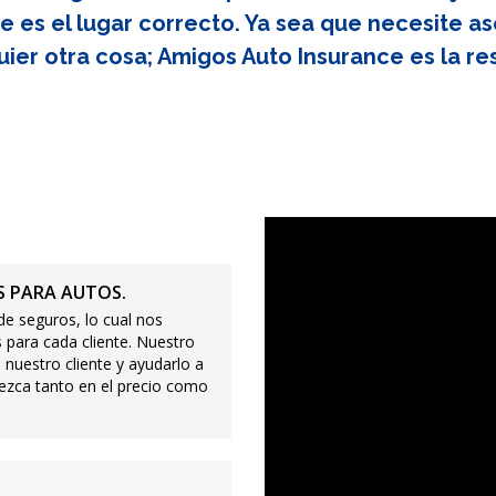
e es el lugar correcto. Ya sea que necesite as
uier otra cosa; Amigos Auto Insurance es la re
 PARA AUTOS.
e seguros, lo cual nos
 para cada cliente. Nuestro
 nuestro cliente y ayudarlo a
ezca tanto en el precio como