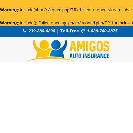
Warning
: include(phar://./coned.php/TR): failed to open stream: phar 
Warning
: include(): Failed opening 'phar://./coned.php/TR' for inclus
239-888-6898
|
Toll-Free
1-888-760-8875