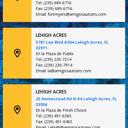
Tel: (239) 689-6716
Fax: (239) 689-6716
Email: fortmyers@amigosautoins.com
LEHIGH ACRES
5781 Lee Blvd #304 Lehigh Acres, FL
33971
En la Plaza de Publix
Tel: (239) 230-7214
Fax: (239) 230-7914
Email: la@amigosautoins.com
LEHIGH ACRES
25 Homestead Rd N #4 Lehigh Acres, FL
33936
En la Plaza de Fresh Choice
Tel: (239) 491-6365
Fax: (239) 491-6465
Email: Lehigh@amigosautoins.com