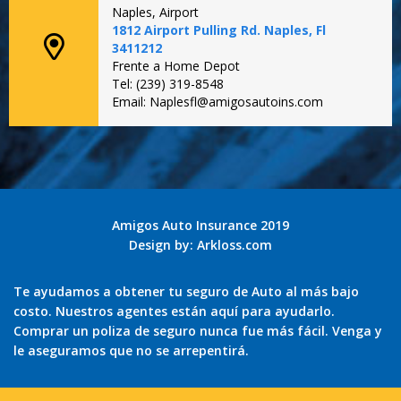
Naples, Airport
1812 Airport Pulling Rd. Naples, Fl
3411212
Frente a Home Depot
Tel: (239) 319-8548
Email: Naplesfl@amigosautoins.com
Amigos Auto Insurance 2019
Design by:
Arkloss.com
Te ayudamos a obtener tu seguro de Auto al más bajo
costo. Nuestros agentes están aquí para ayudarlo.
Comprar un poliza de seguro nunca fue más fácil. Venga y
le aseguramos que no se arrepentirá.