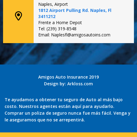
Naples, Airport
1812 Airport Pulling Rd. Naples, Fl
3411212
Frente a Home Depot
Tel: (239) 319-8548
Email: Naplesfl@amigosautoins.com
Amigos Auto Insurance 2019
Design by:
Arkloss.com
Te ayudamos a obtener tu seguro de Auto al más bajo
costo. Nuestros agentes están aquí para ayudarlo.
Comprar un poliza de seguro nunca fue más fácil. Venga y
le aseguramos que no se arrepentirá.