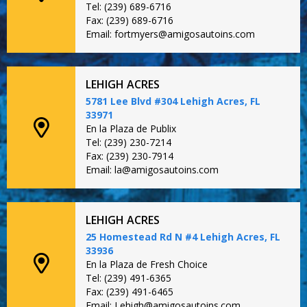
Tel: (239) 689-6716
Fax: (239) 689-6716
Email: fortmyers@amigosautoins.com
LEHIGH ACRES
5781 Lee Blvd #304 Lehigh Acres, FL
33971
En la Plaza de Publix
Tel: (239) 230-7214
Fax: (239) 230-7914
Email: la@amigosautoins.com
LEHIGH ACRES
25 Homestead Rd N #4 Lehigh Acres, FL
33936
En la Plaza de Fresh Choice
Tel: (239) 491-6365
Fax: (239) 491-6465
Email: Lehigh@amigosautoins.com