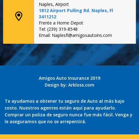
Naples, Airport
1812 Airport Pulling Rd. Naples, Fl
3411212
Frente a Home Depot
Tel: (239) 319-8548
Email: Naplesfl@amigosautoins.com
Amigos Auto Insurance 2019
Design by:
Arkloss.com
Te ayudamos a obtener tu seguro de Auto al más bajo
costo. Nuestros agentes están aquí para ayudarlo.
Comprar un poliza de seguro nunca fue más fácil. Venga y
le aseguramos que no se arrepentirá.