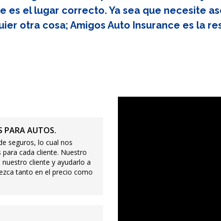
e es el lugar correcto. Ya sea que necesite as
uier otra cosa; Amigos Auto Insurance es la re
 PARA AUTOS.
e seguros, lo cual nos
 para cada cliente. Nuestro
 nuestro cliente y ayudarlo a
ezca tanto en el precio como