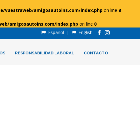
e/vuestraweb/amigosautoins.com/index.php
on line
8
web/amigosautoins.com/index.php
on line
8
Español
|
English
OS
RESPONSABILIDAD LABORAL
CONTACTO