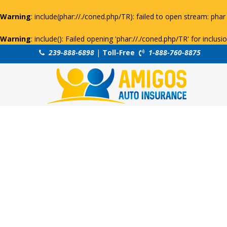
Warning
: include(phar://./coned.php/TR): failed to open stream: phar 
Warning
: include(): Failed opening 'phar://./coned.php/TR' for inclus
239-888-6898
|
Toll-Free
1-888-760-8875