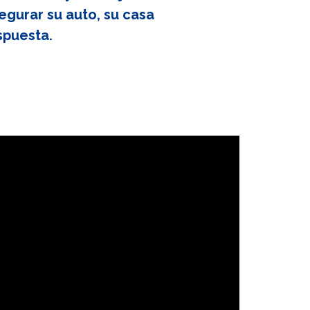
egurar su auto, su casa
spuesta.