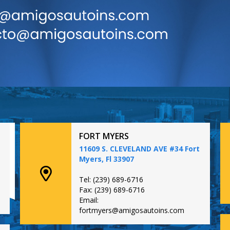
FORT MYERS
11609 S. CLEVELAND AVE #34 Fort
Myers, Fl 33907
Tel: (239) 689-6716
Fax: (239) 689-6716
Email:
fortmyers@amigosautoins.com