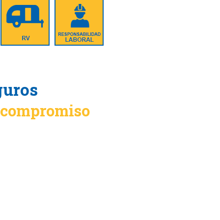
guros
n compromiso