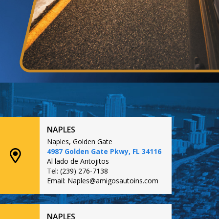
NAPLES
Naples, Golden Gate
4987 Golden Gate Pkwy, FL 34116
Al lado de Antojitos
Tel: (239) 276-7138
Email: Naples@amigosautoins.com
NAPLES