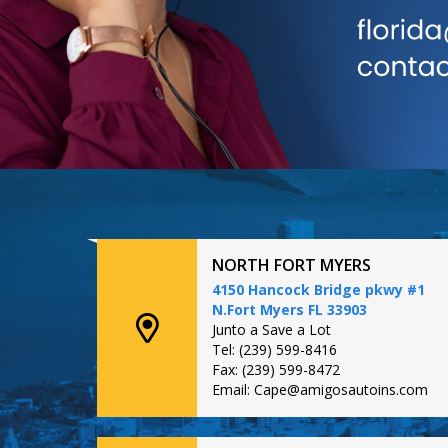
NORTH FORT MYERS
4150 Hancock Bridge pkwy #1
N.Fort Myers FL 33903
Junto a Save a Lot
Tel: (239) 599-8416
Fax: (239) 599-8472
Email: Cape@amigosautoins.com