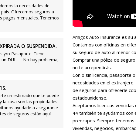
demos la necesidades de
 país. Ofrecemos seguros a
ajos pagos mensuales. Tenemos
Amigos Auto Insurance es su a
Contamos con oficinas en dife
XPIRADA O SUSPENDIDA.
su seguro de auto al menor co
s y/o Pasaporte. Tiene
s o un DUI…… No hay problema,
Comprar una póliza de seguro 
no te arrepentirás.
Con o sin licencia, pasaporte
necesidades en el extranjero
IS.
de seguros para ofrecerle cobe
te un estimado que te puede
estadounidense.
 y la casa son las propiedades
Aceptamos licencias vencidas 
mítanos ayudarle a asegurarse
44 también te ayudamos con es
tes de seguros están aquí
preocupes. Siempre tenemos 
viviendas, negocios, embarcac